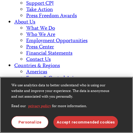
Support CPJ
Take Action
Press Freedom Awards
About Us
What We Do
Who We Are
Employment Opportunities
Press Center
Financial Statements
Contact Us
Countries & Regions
Americas
Europe & Central Asia
Middle East & North Africa
We use analytics data to better understand who is using our
Africa
website and improve your experience. The data is anonymous
Asia
and not associated with you personally.
Read our
privacy policy
for more information.
Contact Us
Personalize
Accept recommended cookies