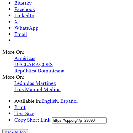
Bluesky
Facebook
LinkedIn
X
WhatsApp
Email
More On:
Américas
DECLARAÇÕES
República Dominicana
More On:
Leónidas Martínez
Luis Manuel Medina
Available in:
English
,
Español
Print
Text Size
Copy Short Link
Back to Top