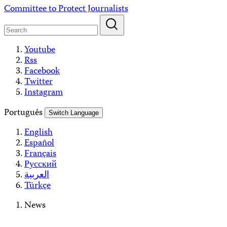
Skip
Committee to Protect Journalists
to
content
Youtube
Rss
Facebook
Twitter
Instagram
Português
Switch Language
English
Español
Français
Русский
العربية
Türkçe
News