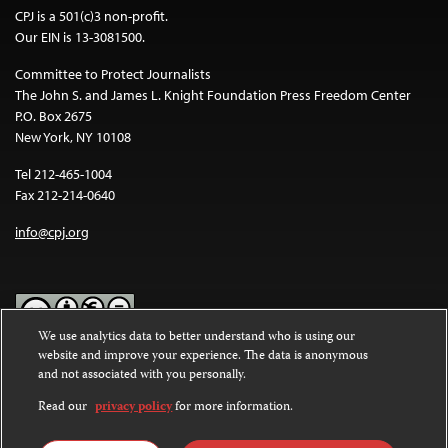
CPJ is a 501(c)3 non-profit.
Our EIN is 13-3081500.
Committee to Protect Journalists
The John S. and James L. Knight Foundation Press Freedom Center
P.O. Box 2675
New York, NY 10108
Tel 212-465-1004
Fax 212-214-0640
info@cpj.org
We use analytics data to better understand who is using our
website and improve your experience. The data is anonymous
Except where noted, text on this website is licensed under a
Creative
and not associated with you personally.
Commons Attribution-NonCommercial-NoDerivatives 4.0
International License
.
Read our
privacy policy
for more information.
Images and other media are not covered by the Creative Commons