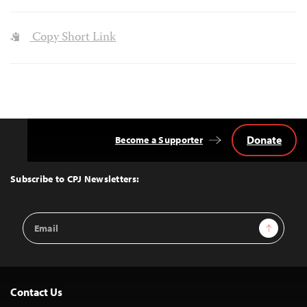
Copy Short Link
Donate
Become a Supporter
Back
to
Top
Subscribe to CPJ Newsletters:
Email
Sign Up
Address
Contact Us