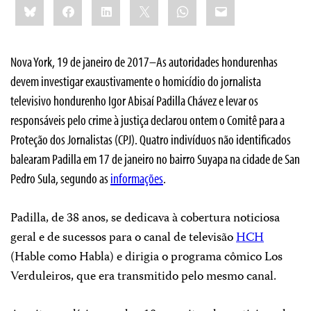
Bluesky
Facebook
LinkedIn
X
WhatsApp
Email
this:
Nova York, 19 de janeiro de 2017–As autoridades hondurenhas
devem investigar exaustivamente o homicídio do jornalista
televisivo hondurenho Igor Abisaí Padilla Chávez e levar os
responsáveis pelo crime à justiça declarou ontem o Comitê para a
Proteção dos Jornalistas (CPJ). Quatro indivíduos não identificados
balearam Padilla em 17 de janeiro no bairro Suyapa na cidade de San
Pedro Sula, segundo as
informações
.
Padilla, de 38 anos, se dedicava à cobertura noticiosa
geral e de sucessos para o canal de televisão
HCH
(Hable como Habla) e dirigia o programa cômico Los
Verduleiros, que era transmitido pelo mesmo canal.