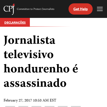
Get Help
Committee
Tog
to
Me
Skip
Protect
DECLARAÇÕES
to
Journalists
content
Jornalista
itch
anguage
televisivo
hondurenho é
assassinado
February 27, 2017 10:53 AM EST
Share