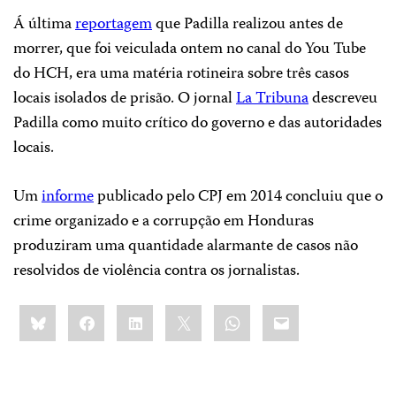
Á última
reportagem
que Padilla realizou antes de
morrer, que foi veiculada ontem no canal do You Tube
do HCH, era uma matéria rotineira sobre três casos
locais isolados de prisão. O jornal
La Tribuna
descreveu
Padilla como muito crítico do governo e das autoridades
locais.
Um
informe
publicado pelo CPJ em 2014 concluiu que o
crime organizado e a corrupção em Honduras
produziram uma quantidade alarmante de casos não
resolvidos de violência contra os jornalistas.
Share
Bluesky
Facebook
LinkedIn
X
WhatsApp
Email
this: