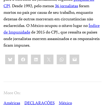
CPJ
. Desde 1992, pelo menos
36 jornalistas
foram
mortos no país por causa de seu trabalho, enquanto
dezenas de outros morreram em circunstâncias não
esclarecidas. O México ocupou o oitavo lugar no
Índice
de Impunidade
de 2015 do CPJ., que ressalta os países
onde jornalistas morrem assassinados e os responsáveis
ficam impunes.
Share
Bluesky
Facebook
LinkedIn
X
WhatsApp
Email
this:
More On:
Américas
DECLARAÇÕES
México