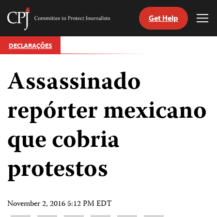
Get Help
Committee
Tog
to
Me
Skip
Protect
DECLARAÇÕES
to
Journalists
content
Assassinado
itch
anguage
repórter mexicano
que cobria
protestos
November 2, 2016 5:12 PM EDT
Share