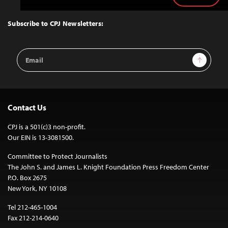
to
Top
Subscribe to CPJ Newsletters:
Email
Sign Up
Address
Contact Us
CPJ is a 501(c)3 non-profit.
Our EIN is 13-3081500.
Committee to Protect Journalists
The John S. and James L. Knight Foundation Press Freedom Center
P.O. Box 2675
New York, NY 10108
Tel 212-465-1004
Fax 212-214-0640