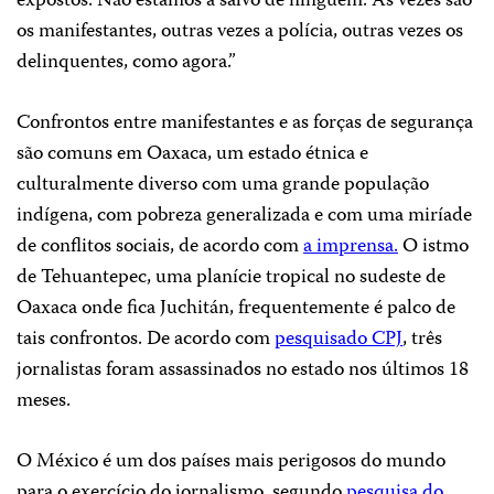
expostos. Não estamos a salvo de ninguém. Às vezes são
os manifestantes, outras vezes a polícia, outras vezes os
delinquentes, como agora.”
Confrontos entre manifestantes e as forças de segurança
são comuns em Oaxaca, um estado étnica e
culturalmente diverso com uma grande população
indígena, com pobreza generalizada e com uma miríade
de conflitos sociais, de acordo com
a imprensa.
O istmo
de Tehuantepec, uma planície tropical no sudeste de
Oaxaca onde fica Juchitán, frequentemente é palco de
tais confrontos. De acordo com
pesquisado CPJ
, três
jornalistas foram assassinados no estado nos últimos 18
meses.
O México é um dos países mais perigosos do mundo
para o exercício do jornalismo, segundo
pesquisa do