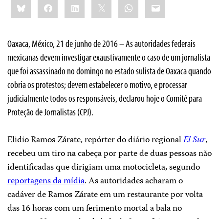
Bluesky
Facebook
LinkedIn
X
WhatsApp
Email
this:
Oaxaca, México, 21 de junho de 2016 – As autoridades federais
mexicanas devem investigar exaustivamente o caso de um jornalista
que foi assassinado no domingo no estado sulista de Oaxaca quando
cobria os protestos; devem estabelecer o motivo, e processar
judicialmente todos os responsáveis, declarou hoje o Comitê para
Proteção de Jornalistas (CPJ).
Elidio Ramos Zárate, repórter do diário regional
El Sur
,
recebeu um tiro na cabeça por parte de duas pessoas não
identificadas que dirigiam uma motocicleta, segundo
reportagens da mídia
. As autoridades acharam o
cadáver de Ramos Zárate em um restaurante por volta
das 16 horas com um ferimento mortal a bala no