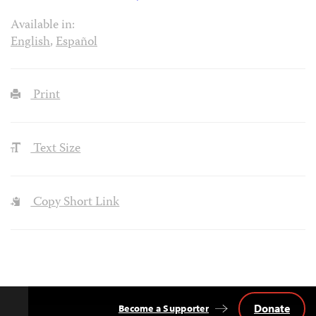
Available in:
English
,
Español
Print
Text Size
Copy Short Link
Donate
Become a Supporter
Back