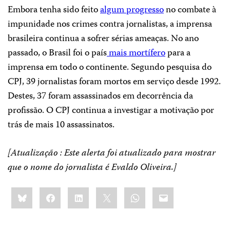
Embora tenha sido feito
algum progresso
no combate à
impunidade nos crimes contra jornalistas, a imprensa
brasileira continua a sofrer sérias ameaças. No ano
passado, o Brasil foi o país
mais mortífero
para a
imprensa em todo o continente. Segundo pesquisa do
CPJ, 39 jornalistas foram mortos em serviço desde 1992.
Destes, 37 foram assassinados em decorrência da
profissão. O CPJ continua a investigar a motivação por
trás de mais 10 assassinatos.
[Atualização : Este alerta foi atualizado para mostrar
que o nome do jornalista é Evaldo Oliveira.]
Share
Bluesky
Facebook
LinkedIn
X
WhatsApp
Email
this: