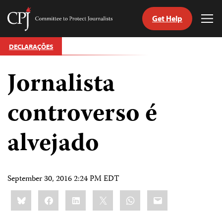
Get Help
Committee
Tog
to
Me
Skip
Protect
DECLARAÇÕES
to
Journalists
content
Jornalista
itch
anguage
controverso é
alvejado
September 30, 2016 2:24 PM EDT
Share
Bluesky
Facebook
LinkedIn
X
WhatsApp
Email
this: