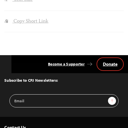
Copy Short Link
Donate
Become a Supporter
Back
to
Top
Subscribe to CPJ Newsletters:
Email
Sign Up
Address
Contact Us