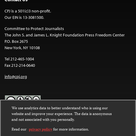
CPJ is a 501(c)3 non-profit.
Our EIN is 13-3081500.
Committee to Protect Journalists
The John S. and James L. Knight Foundation Press Freedom Center
P.O. Box 2675
New York, NY 10108
Tel 212-465-1004
Fax 212-214-0640
info@cpj.org
We use analytics data to better understand who is using our
website and improve your experience. The data is anonymous
Except where noted, text on this website is licensed under a
Creative
and not associated with you personally.
Commons Attribution-NonCommercial-NoDerivatives 4.0
International License
.
Read our
privacy policy
for more information.