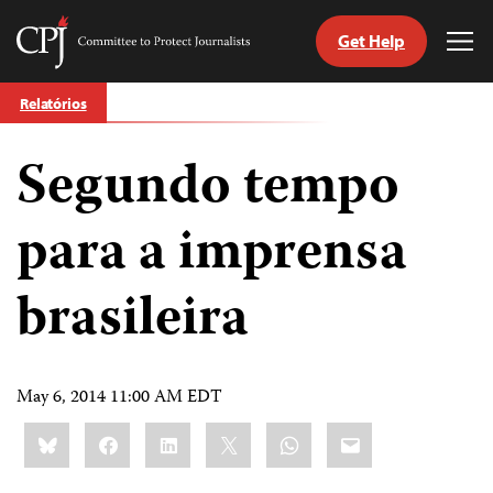
Get Help
Committee
Tog
to
Me
Skip
Protect
Relatórios
to
Journalists
content
Segundo tempo
itch
anguage
para a imprensa
brasileira
May 6, 2014 11:00 AM EDT
Share
Bluesky
Facebook
LinkedIn
X
WhatsApp
Email
this: