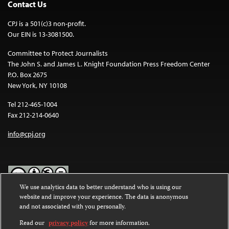
Contact Us
CPJ is a 501(c)3 non-profit.
Our EIN is 13-3081500.
Committee to Protect Journalists
The John S. and James L. Knight Foundation Press Freedom Center
P.O. Box 2675
New York, NY 10108
Tel 212-465-1004
Fax 212-214-0640
info@cpj.org
We use analytics data to better understand who is using our
website and improve your experience. The data is anonymous
Except where noted, text on this website is licensed under a
Creative
and not associated with you personally.
Commons Attribution-NonCommercial-NoDerivatives 4.0
International License
.
Read our
privacy policy
for more information.