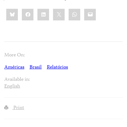
Share
Bluesky
Facebook
LinkedIn
X
WhatsApp
Email
this:
More On:
Américas
Brasil
Relatórios
Available in:
English
Print