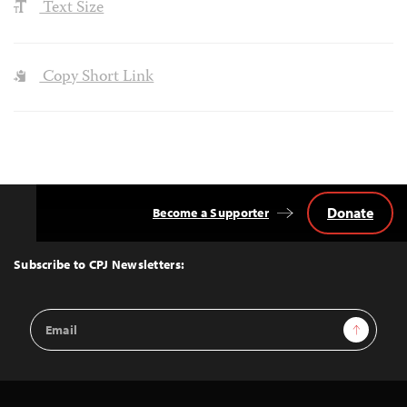
Text Size
Copy Short Link
Donate
Become a Supporter
Back
to
Top
Subscribe to CPJ Newsletters:
Email
Sign Up
Address