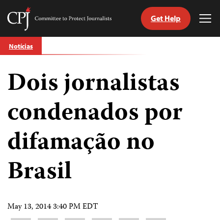
Get Help
Committee
Tog
to
Me
Skip
Protect
Notícias
to
Journalists
content
Dois jornalistas
itch
anguage
condenados por
difamação no
Brasil
May 13, 2014 3:40 PM EDT
Share