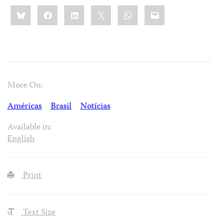
Share
Bluesky
Facebook
LinkedIn
X
WhatsApp
Email
this:
More On:
Américas
Brasil
Notícias
Available in:
English
Print
Text Size