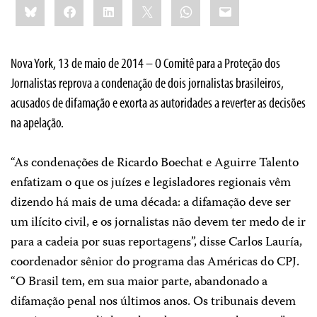
Bluesky
Facebook
LinkedIn
X
WhatsApp
Email
this:
Nova York, 13 de maio de 2014 – O Comitê para a Proteção dos
Jornalistas reprova a condenação de dois jornalistas brasileiros,
acusados ​​de difamação e exorta as autoridades a reverter as decisões
na apelação.
“As condenações de Ricardo Boechat e Aguirre Talento
enfatizam o que os juízes e legisladores regionais vêm
dizendo há mais de uma década: a difamação deve ser
um ilícito civil, e os jornalistas não devem ter medo de ir
para a cadeia por suas reportagens”, disse Carlos Lauría,
coordenador sênior do programa das Américas do CPJ.
“O Brasil tem, em sua maior parte, abandonado a
difamação penal nos últimos anos. Os tribunais devem