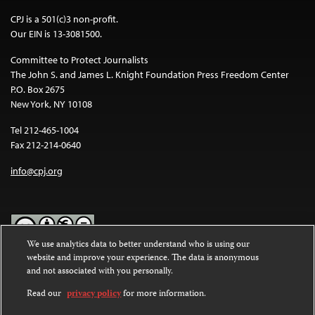
CPJ is a 501(c)3 non-profit.
Our EIN is 13-3081500.
Committee to Protect Journalists
The John S. and James L. Knight Foundation Press Freedom Center
P.O. Box 2675
New York, NY 10108
Tel 212-465-1004
Fax 212-214-0640
info@cpj.org
We use analytics data to better understand who is using our
website and improve your experience. The data is anonymous
Except where noted, text on this website is licensed under a
Creative
and not associated with you personally.
Commons Attribution-NonCommercial-NoDerivatives 4.0
International License
.
Read our
privacy policy
for more information.