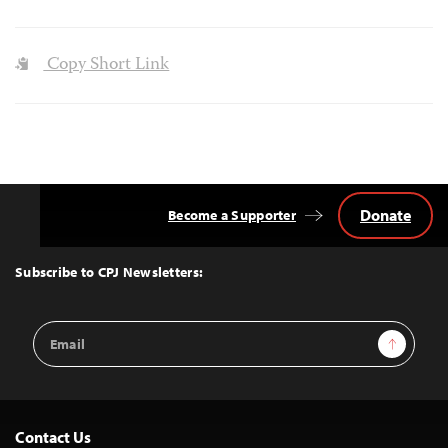
Copy Short Link
Donate
Become a Supporter
Back
to
Top
Subscribe to CPJ Newsletters:
Email
Sign Up
Address
Contact Us