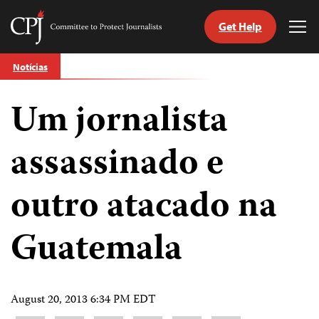
Get Help
Committee
Tog
to
Me
Skip
Protect
Notícias
to
Journalists
content
Um jornalista
itch
anguage
assassinado e
outro atacado na
Guatemala
August 20, 2013 6:34 PM EDT
Share