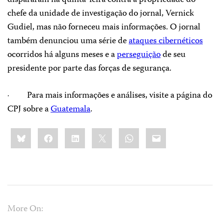
dispararam na quinta-feira contra a propriedade do
chefe da unidade de investigação do jornal, Vernick
Gudiel, mas não forneceu mais informações. O jornal
também denunciou uma série de
ataques cibernéticos
ocorridos há alguns meses e a
perseguição
de seu
presidente por parte das forças de segurança.
· Para mais informações e análises, visite a página do
CPJ sobre a
Guatemala
.
Share
Bluesky
Facebook
LinkedIn
X
WhatsApp
Email
this:
More On: