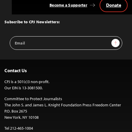
Donate
Become a Supporter
Back
to
Top
Subscribe to CPJ Newsletters:
Email
Sign Up
Address
Contact Us
CPJ is a 501(c)3 non-profit.
Our EIN is 13-3081500.
Committee to Protect Journalists
The John S. and James L. Knight Foundation Press Freedom Center
P.O. Box 2675
New York, NY 10108
Tel 212-465-1004