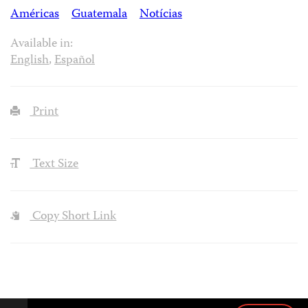
Américas
Guatemala
Notícias
Available in:
English
,
Español
Print
Text Size
Copy Short Link