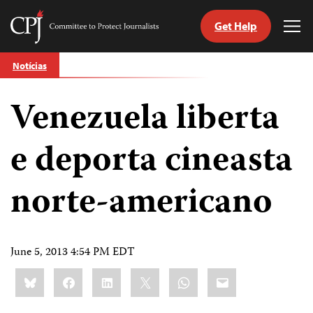
Get Help
Committee
Tog
to
Me
Skip
Protect
Notícias
to
Journalists
content
Venezuela liberta
itch
anguage
e deporta cineasta
norte-americano
June 5, 2013 4:54 PM EDT
Share
Bluesky
Facebook
LinkedIn
X
WhatsApp
Email
this: