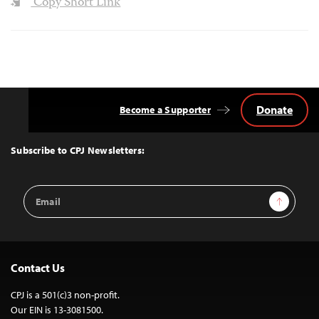
Copy Short Link
Donate
Become a Supporter
Back
to
Top
Subscribe to CPJ Newsletters:
Email
Sign Up
Address
Contact Us
CPJ is a 501(c)3 non-profit.
Our EIN is 13-3081500.