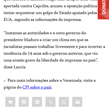
DONATE
apertada contra Capriles, acusou a oposição política de
tentar orquestrar um golpe de Estado apoiado pelos
EUA, segundo as informações da imprensa.
“Instamos as autoridades e o novo governo do
presidente Maduro a criar um clima em que os
jornalistas possam trabalhar livremente e para inverter a
tendência de 14 anos sob o governo anterior, que viu
uma erosão grave da liberdade de imprensa no país”,
disse Lauría.
Para mais informações sobre a Venezuela, visite a
página do
CPJ sobre o país
.
Share
Bluesky
Facebook
LinkedIn
X
WhatsApp
Email
this: