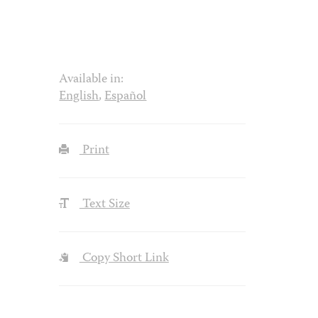
Available in:
English
,
Español
Print
Text Size
Copy Short Link