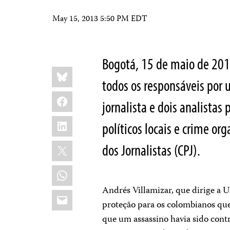
May 15, 2013 5:50 PM EDT
Bogotá, 15 de maio de 201
Share
Bluesky
this:
todos os responsáveis por
Facebook
jornalista e dois analistas
LinkedIn
políticos locais e crime or
X
dos Jornalistas (CPJ).
WhatsApp
Andrés Villamizar, que dirige a 
Email
proteção para os colombianos q
que um assassino havia sido cont