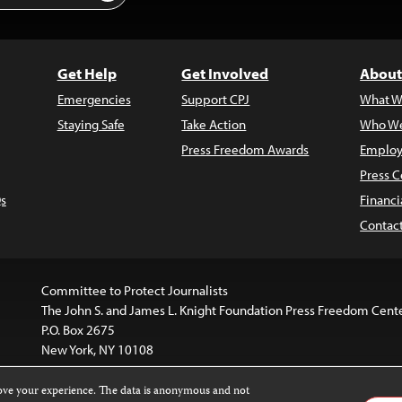
Get Help
Get Involved
About
Emergencies
Support CPJ
What W
Staying Safe
Take Action
Who We
Press Freedom Awards
Employ
Press C
s
Financi
Contac
Committee to Protect Journalists
The John S. and James L. Knight Foundation Press Freedom Cent
P.O. Box 2675
New York, NY 10108
rove your experience. The data is anonymous and not