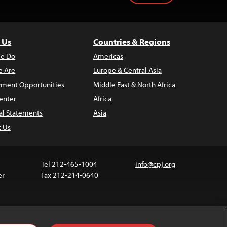
 Us
Countries & Regions
e Do
Americas
 Are
Europe & Central Asia
ment Opportunities
Middle East & North Africa
enter
Africa
al Statements
Asia
t Us
Tel 212-465-1004
info@cpj.org
er
Fax 212-214-0640