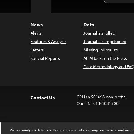
to
Top
News
Data
Alerts
Journalists Killed
Features & Analysis
Journalists Imprisoned
Letters
Missing Journalists
Special Reports
All Attacks on the Press
Data Methodology and FAQ
CPJ is a 501(c)3 non-profit.
Contact Us
Our EIN is 13-3081500.
We use analytics data to better understand who is using our website and imp