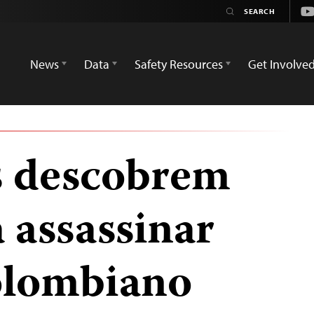
Yo
News
Data
Safety Resources
Get Involve
s descobrem
 assassinar
colombiano