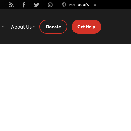
utube
Rss
Facebook
Twitter
Instagram
PORTUGUÊS
Switch
Language
d
About Us
Donate
Get Help