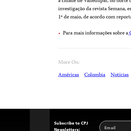
a cidade de Valledupar, no norte 
investigação da revista Semana,
1º de maio, de acordo com report
Para mais informações sobre a
C
More On:
Américas
Colombia
Notícias
Subscribe to CPJ
Email
Back
Newsletters:
Address