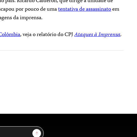
do país. Ricardo Calderón, que dirige a unidade de
 escapou por pouco de uma
tentativa de assassinato
em
agens da imprensa.
olômbia
, veja o relatório do CPJ
Ataques à Imprensa
.
Sign Up