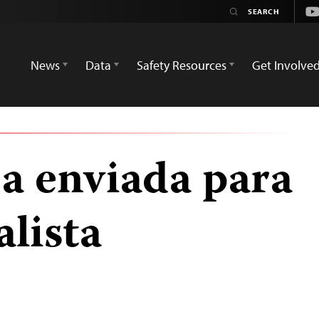
Yo
News
Data
Safety Resources
Get Involve
a enviada para
alista