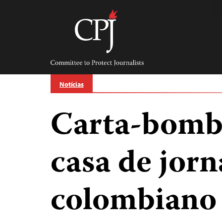
Skip
to
content
Committee
to
Protect
Journalists
Notícias
Carta-bomb
casa de jorn
colombiano