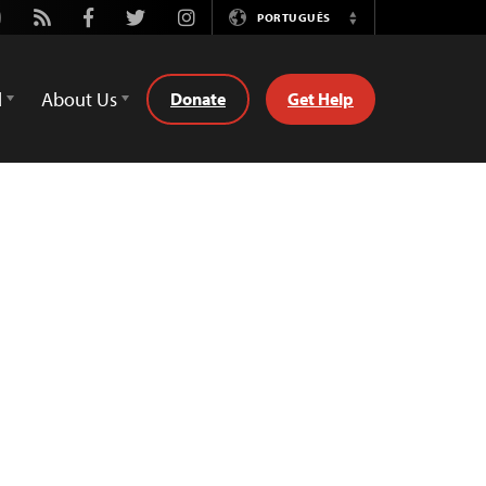
utube
Rss
Facebook
Twitter
Instagram
PORTUGUÊS
Switch
Language
d
About Us
Donate
Get Help