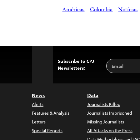
Américas
Colombia
Notícias
Subscribe to CPJ
Email
Back
Newsletters:
Address
to
Top
News
Data
Alerts
Journalists Killed
Features & Analysis
Journalists Imprisoned
Letters
Missing Journalists
Special Reports
All Attacks on the Press
Data Methodology and FAQ