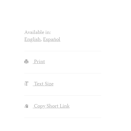
Available in:
English
,
Español
Print
Text Size
Copy Short Link