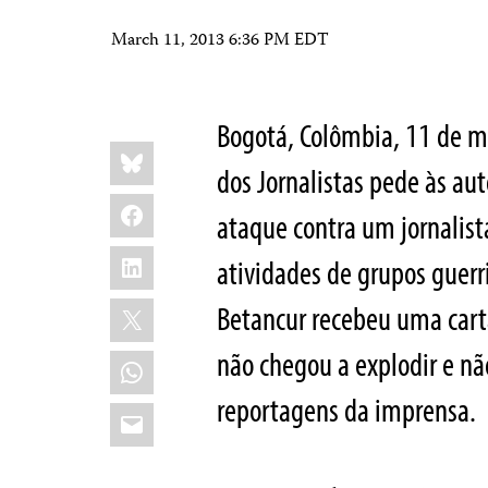
March 11, 2013 6:36 PM EDT
Bogotá, Colômbia, 11 de m
Share
Bluesky
this:
dos Jornalistas pede às a
Facebook
ataque contra um jornalist
LinkedIn
atividades de grupos guerr
X
Betancur recebeu uma cart
não chegou a explodir e n
WhatsApp
reportagens da imprensa.
Email