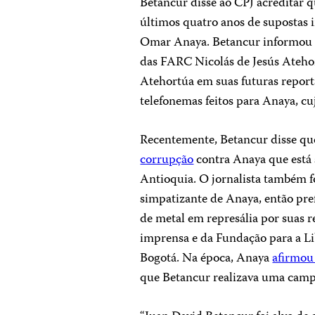
Betancur disse ao CPJ acreditar q
últimos quatro anos de supostas 
Omar Anaya. Betancur informou s
das FARC Nicolás de Jesús Ateho
Atehortúa em suas futuras report
telefonemas feitos para Anaya, c
Recentemente, Betancur disse q
corrupção
contra Anaya que está 
Antioquia. O jornalista também 
simpatizante de Anaya, então pre
de metal em represália por suas r
imprensa e da Fundação para a L
Bogotá. Na época, Anaya
afirmou
que Betancur realizava uma campa