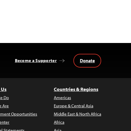
Donate
Become a Supporter
 Us
Countries & Regions
e Do
Americas
 Are
Europe & Central Asia
ment Opportunities
Middle East & North Africa
enter
Africa
al Statements
Asia