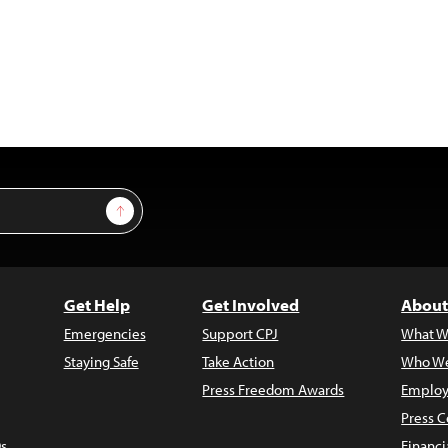
Sign Up
Get Help
Get Involved
About
Emergencies
Support CPJ
What W
Staying Safe
Take Action
Who We
Press Freedom Awards
Employ
Press C
s
Financi