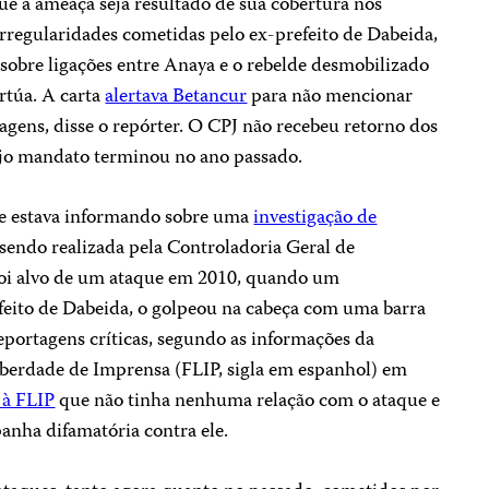
ue a ameaça seja resultado de sua cobertura nos
irregularidades cometidas pelo ex-prefeito de Dabeida,
obre ligações entre Anaya e o rebelde desmobilizado
rtúa. A carta
alertava Betancur
para não mencionar
agens, disse o repórter. O CPJ não recebeu retorno dos
ujo mandato terminou no ano passado.
ue estava informando sobre uma
investigação de
sendo realizada pela Controladoria Geral de
foi alvo de um ataque em 2010, quando um
feito de Dabeida, o golpeou na cabeça com uma barra
eportagens críticas, segundo as informações da
iberdade de Imprensa (FLIP, sigla em espanhol) em
 à FLIP
que não tinha nenhuma relação com o ataque e
nha difamatória contra ele.