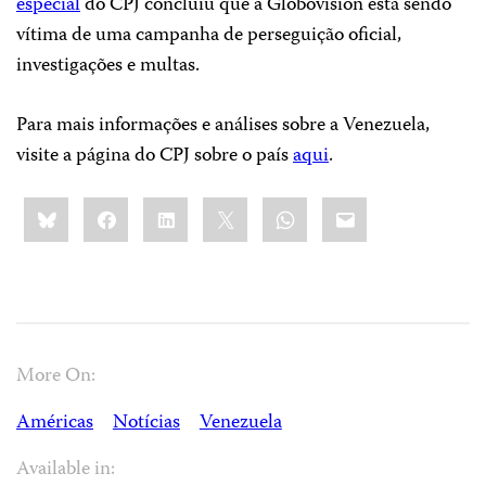
especial
do CPJ concluiu que a Globovisión está sendo
vítima de uma campanha de perseguição oficial,
investigações e multas.
Para mais informações e análises sobre a Venezuela,
visite a página do CPJ sobre o país
aqui
.
Share
Bluesky
Facebook
LinkedIn
X
WhatsApp
Email
this:
More On:
Américas
Notícias
Venezuela
Available in: