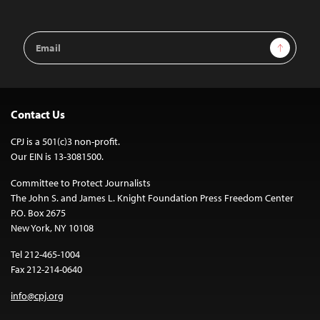
Email
Sign Up
Address
Contact Us
CPJ is a 501(c)3 non-profit.
Our EIN is 13-3081500.
Committee to Protect Journalists
The John S. and James L. Knight Foundation Press Freedom Center
P.O. Box 2675
New York, NY 10108
Tel 212-465-1004
Fax 212-214-0640
info@cpj.org