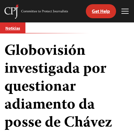
Get Help
Committee
Tog
to
Me
Skip
Protect
Notícias
to
Journalists
content
Globovisión
itch
anguage
investigada por
questionar
adiamento da
posse de Chávez