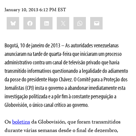
January 10, 2013 6:12 PM EST
Share
Bluesky
Facebook
LinkedIn
X
WhatsApp
Email
this:
Bogotá, 10 de janeiro de 2013 – As autoridades venezuelanas
anunciaram na tarde de quarta-feira que iniciaram um processo
administrativo contra um canal de televisão privado que havia
transmitido informativos questionando a legalidade do adiamento
da posse do presidente Hugo Chávez. O Comitê para a Proteção dos
Jornalistas (CPJ) insta o governo a abandonar imediatamente esta
investigação politizada e a pôr fim à constante perseguição a
Globovisión, o único canal crítico ao governo.
Os
boletins
da Globovisión, que foram transmitidos
durante várias semanas desde o final de dezembro,