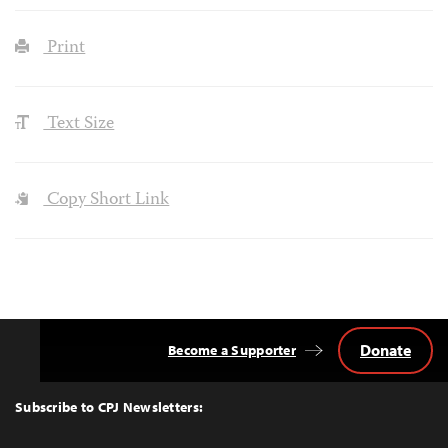
Print
Text Size
Copy Short Link
Donate
Become a Supporter
Back
to
Top
Subscribe to CPJ Newsletters: