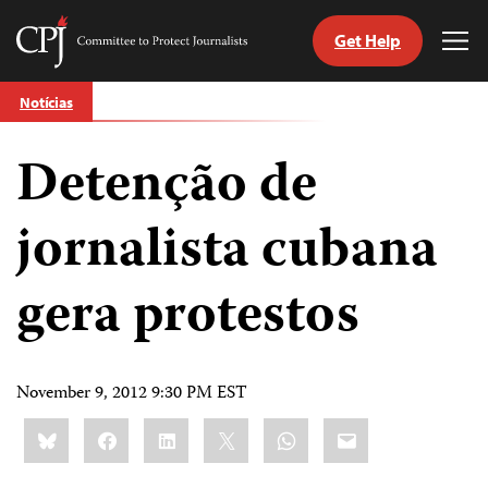
Get Help
Committee
Tog
to
Me
Skip
Protect
Notícias
to
Journalists
content
Detenção de
itch
anguage
jornalista cubana
gera protestos
November 9, 2012 9:30 PM EST
Share
Bluesky
Facebook
LinkedIn
X
WhatsApp
Email
this: