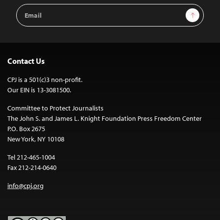
Email
Sign Up
Address
Contact Us
CPJ is a 501(c)3 non-profit.
Our EIN is 13-3081500.
Committee to Protect Journalists
The John S. and James L. Knight Foundation Press Freedom Center
P.O. Box 2675
New York, NY 10108
Tel 212-465-1004
Fax 212-214-0640
info@cpj.org