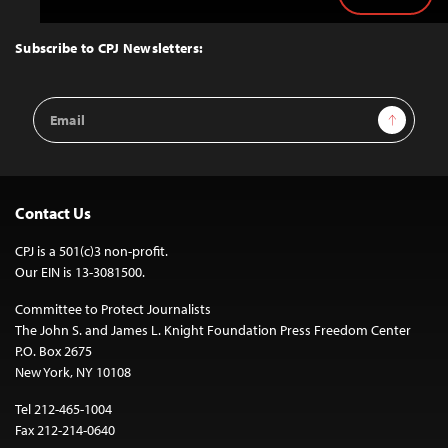
Back
to
Top
Subscribe to CPJ Newsletters:
Email
Sign Up
Address
Contact Us
CPJ is a 501(c)3 non-profit.
Our EIN is 13-3081500.
Committee to Protect Journalists
The John S. and James L. Knight Foundation Press Freedom Center
P.O. Box 2675
New York, NY 10108
Tel 212-465-1004
Fax 212-214-0640