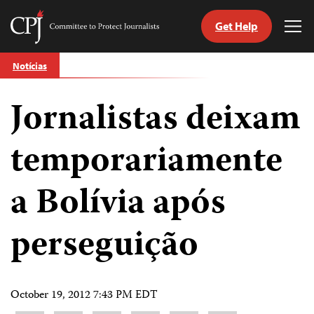
Get Help
Committee
Tog
to
Me
Skip
Protect
Notícias
to
Journalists
content
Jornalistas deixam
itch
anguage
temporariamente
a Bolívia após
perseguição
October 19, 2012 7:43 PM EDT
Share