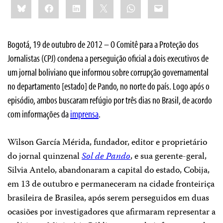
Bluesky
Facebook
LinkedIn
X
WhatsApp
Email
this:
Bogotá, 19 de outubro de 2012 – O Comitê para a Proteção dos
Jornalistas (CPJ) condena a perseguição oficial a dois executivos de
um jornal boliviano que informou sobre corrupção governamental
no departamento [estado] de Pando, no norte do país. Logo após o
episódio, ambos buscaram refúgio por três dias no Brasil, de acordo
com informações da
imprensa
.
Wilson García Mérida, fundador, editor e proprietário
do jornal quinzenal
Sol de Pando
, e sua gerente-geral,
Silvia Antelo, abandonaram a capital do estado, Cobija,
em 13 de outubro e permaneceram na cidade fronteiriça
brasileira de Brasilea, após serem perseguidos em duas
ocasiões por investigadores que afirmaram representar a