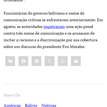
livremente”.
Funcionários do governo boliviano e meios de
comunicação críticos se enfrentaram anteriormente. Em
agosto, as autoridades
impetraram
uma ação penal
contra três meios de comunicação e os acusaram de
incitar o racismo e a discriminação por sua cobertura
sobre um discurso do presidente Evo Morales.
Share
Bluesky
Facebook
LinkedIn
X
WhatsApp
Email
this:
More On:
Américas
Bolívia
Notícias