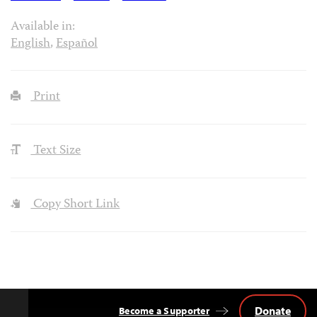
Available in:
English
,
Español
Print
Text Size
Copy Short Link
Donate
Become a Supporter