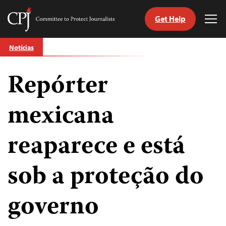
Get Help
Committee
Tog
to
Me
Skip
Protect
Notícias
to
Journalists
content
Repórter
itch
anguage
mexicana
reaparece e está
sob a proteção do
governo