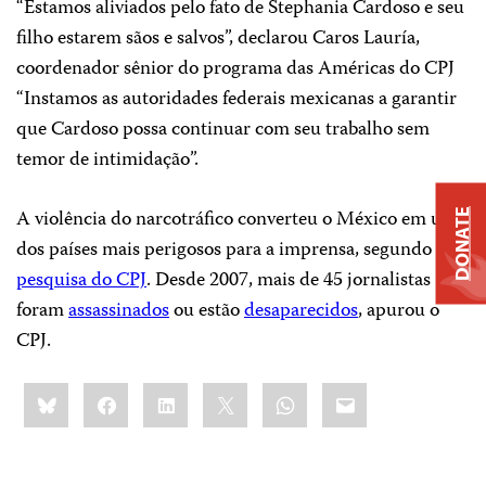
“Estamos aliviados pelo fato de Stephania Cardoso e seu
filho estarem sãos e salvos”, declarou Caros Lauría,
coordenador sênior do programa das Américas do CPJ
“Instamos as autoridades federais mexicanas a garantir
que Cardoso possa continuar com seu trabalho sem
temor de intimidação”.
A violência do narcotráfico converteu o México em um
DONATE
dos países mais perigosos para a imprensa, segundo a
pesquisa do CPJ
. Desde 2007, mais de 45 jornalistas
foram
assassinados
ou estão
desaparecidos
, apurou o
CPJ.
Share
Bluesky
Facebook
LinkedIn
X
WhatsApp
Email
this: