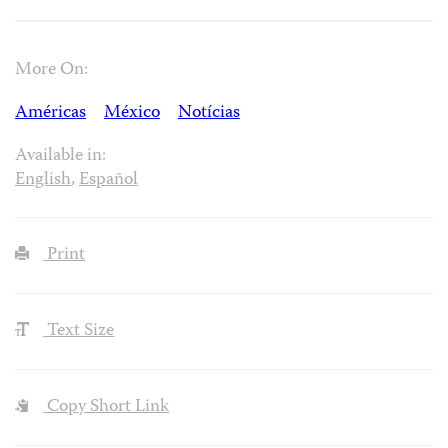
More On:
Américas
México
Notícias
Available in:
English
,
Español
Print
Text Size
Copy Short Link