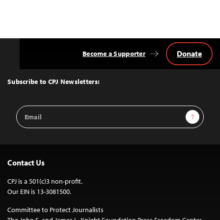
Donate
Become a Supporter
Back
to
Top
Subscribe to CPJ Newsletters:
Email
Sign Up
Address
Contact Us
CPJ is a 501(c)3 non-profit.
Our EIN is 13-3081500.
Committee to Protect Journalists
The John S. and James L. Knight Foundation Press Freedom Center