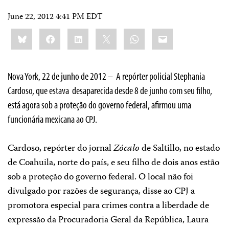
June 22, 2012 4:41 PM EDT
Share
Bluesky
Facebook
LinkedIn
X
WhatsApp
Email
this:
Nova York, 22 de junho de 2012 – A repórter policial Stephania
Cardoso, que estava desaparecida desde 8 de junho com seu filho,
está agora sob a proteção do governo federal, afirmou uma
funcionária mexicana ao CPJ.
Cardoso, repórter do jornal
Zócalo
de Saltillo, no estado
de Coahuila, norte do país, e seu filho de dois anos estão
sob a proteção do governo federal. O local não foi
divulgado por razões de segurança, disse ao CPJ a
promotora especial para crimes contra a liberdade de
expressão da Procuradoria Geral da República, Laura