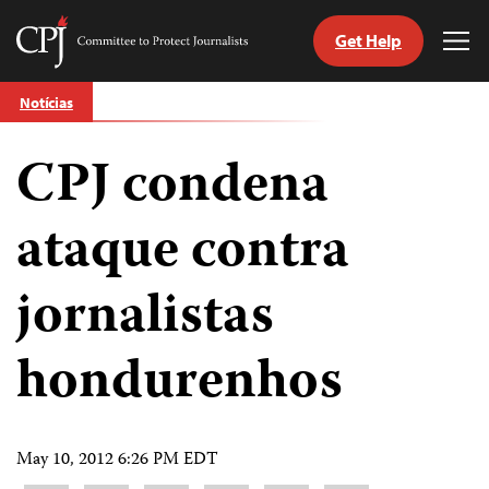
Get Help
Committee
Tog
to
Me
Skip
Protect
Notícias
to
Journalists
content
CPJ condena
itch
anguage
ataque contra
jornalistas
hondurenhos
May 10, 2012 6:26 PM EDT
Share