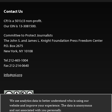
Contact Us
CPJ is a 501(c)3 non-profit.
Our EIN is 13-3081500.
Committee to Protect Journalists
The John S. and James L. Knight Foundation Press Freedom Center
P.O. Box 2675
New York, NY 10108
Tel 212-465-1004
Fax 212-214-0640
info@cpj.org
We use analytics data to better understand who is using our
website and improve your experience. The data is anonymous
Except where noted, text on this website is licensed under a
Creative
and not associated with you personally.