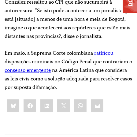
González ressaltou ao CPJ que não sucumbirá à
autocensura. “Se isto pode acontecer a um jornalista que
está [situado] a menos de uma hora e meia de Bogotá,
imagine o que acontecerá aos repórteres que estão mais
distantes nas províncias?, disse o jornalista.
Em maio, a Suprema Corte colombiana
ratificou
disposições criminais no Código Penal que contrariam o
consenso emergente
na América Latina que considera
as leis civis como a solução adequada para resolver casos
por suposta difamação.
Share
Bluesky
Facebook
LinkedIn
X
WhatsApp
Email
this: