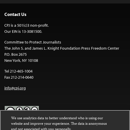
Contact Us
CPJ is a 501(c)3 non-profit.
Our EIN is 13-3081500.
Committee to Protect Journalists
The John S. and James L. Knight Foundation Press Freedom Center
P.O. Box 2675
New York, NY 10108
Tel 212-465-1004
Fax 212-214-0640
info@cpj.org
We use analytics data to better understand who is using our
website and improve your experience. The data is anonymous
Except where noted, text on this website is licensed under a
Creative
and not associated with you personally.