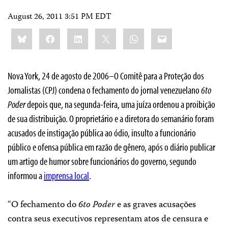
August 26, 2011 3:51 PM EDT
Share
Bluesky
Facebook
LinkedIn
X
WhatsApp
Email
this:
Nova York, 24 de agosto de 2006–O Comitê para a Proteção dos
Jornalistas (CPJ) condena o fechamento do jornal venezuelano
6to
Poder
depois que, na segunda-feira, uma juíza ordenou a proibição
de sua distribuição. O proprietário e a diretora do semanário foram
acusados de instigação pública ao ódio, insulto a funcionário
público e ofensa pública em razão de gênero, após o diário publicar
um artigo de humor sobre funcionários do governo, segundo
informou a
imprensa local
.
“O fechamento do
6to Poder
e as graves acusações
contra seus executivos representam atos de censura e