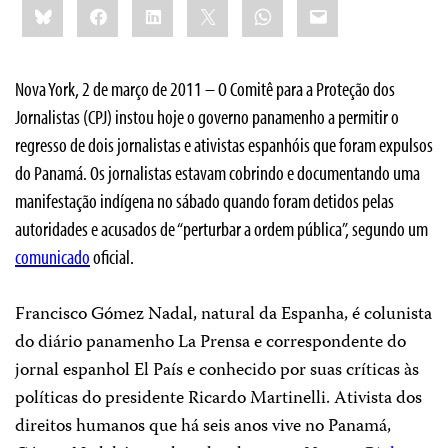
Bluesky
Facebook
LinkedIn
X
WhatsApp
Email
this:
Nova York, 2 de março de 2011 – O Comitê para a Proteção dos
Jornalistas (CPJ) instou hoje o governo panamenho a permitir o
regresso de dois jornalistas e ativistas espanhóis que foram expulsos
do Panamá. Os jornalistas estavam cobrindo e documentando uma
manifestação indígena no sábado quando foram detidos pelas
autoridades e acusados de “perturbar a ordem pública”, segundo um
comunicado
oficial.
Francisco Gómez Nadal, natural da Espanha, é colunista
do diário panamenho La Prensa e correspondente do
jornal espanhol El País e conhecido por suas críticas às
políticas do presidente Ricardo Martinelli. Ativista dos
direitos humanos que há seis anos vive no Panamá,