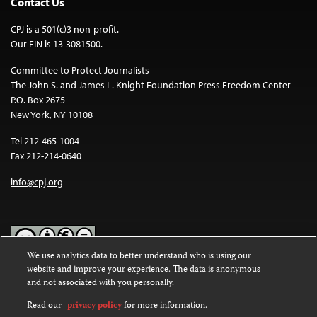
Contact Us
CPJ is a 501(c)3 non-profit.
Our EIN is 13-3081500.
Committee to Protect Journalists
The John S. and James L. Knight Foundation Press Freedom Center
P.O. Box 2675
New York, NY 10108
Tel 212-465-1004
Fax 212-214-0640
info@cpj.org
We use analytics data to better understand who is using our
website and improve your experience. The data is anonymous
Except where noted, text on this website is licensed under a
Creative
and not associated with you personally.
Commons Attribution-NonCommercial-NoDerivatives 4.0
International License
.
Read our
privacy policy
for more information.