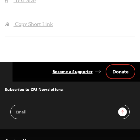
Text Size
Copy Short Link
Donate
Become a Supporter
Back
to
Top
Subscribe to CPJ Newsletters:
Email
Sign Up
Address