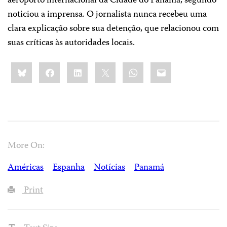
aeroporto internacional da Cidade do Panamá, segundo
noticiou a imprensa. O jornalista nunca recebeu uma
clara explicação sobre sua detenção, que relacionou com
suas críticas às autoridades locais.
Share
Bluesky
Facebook
LinkedIn
X
WhatsApp
Email
this:
More On:
Américas
Espanha
Notícias
Panamá
Print