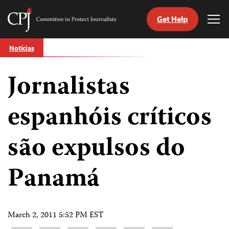
Get Help
Committee
Tog
to
Me
Skip
Protect
Notícias
to
Journalists
content
Jornalistas
itch
anguage
espanhóis críticos
são expulsos do
Panamá
March 2, 2011 5:52 PM EST
Share