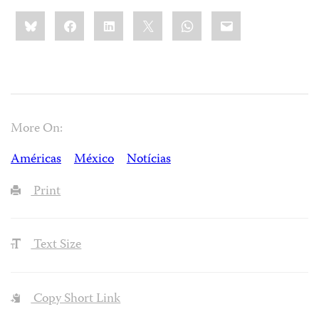
Share
Bluesky
Facebook
LinkedIn
X
WhatsApp
Email
this:
More On:
Américas
México
Notícias
Print
Text Size
Copy Short Link