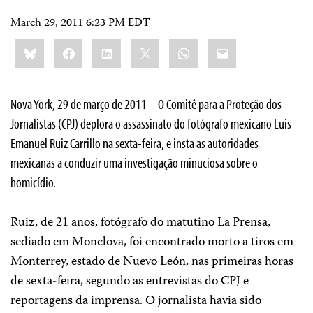
March 29, 2011 6:23 PM EDT
Share
Bluesky
Facebook
LinkedIn
X
WhatsApp
Email
this:
Nova York, 29 de março de 2011 – O Comitê para a Proteção dos
Jornalistas (CPJ) deplora o assassinato do fotógrafo mexicano Luis
Emanuel Ruiz Carrillo na sexta-feira, e insta as autoridades
mexicanas a conduzir uma investigação minuciosa sobre o
homicídio.
Ruiz, de 21 anos, fotógrafo do matutino La Prensa,
sediado em Monclova, foi encontrado morto a tiros em
Monterrey, estado de Nuevo León, nas primeiras horas
de sexta-feira, segundo as entrevistas do CPJ e
reportagens da imprensa. O jornalista havia sido