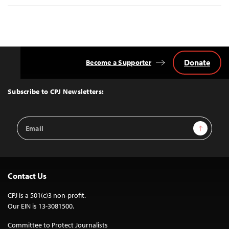
Donate
Become a Supporter
Back
to
Top
Subscribe to CPJ Newsletters:
Email
Sign Up
Address
Contact Us
CPJ is a 501(c)3 non-profit.
Our EIN is 13-3081500.
Committee to Protect Journalists