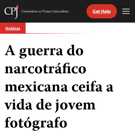
Get Help
Committee
Tog
to
Me
Skip
Protect
Notícias
to
Journalists
content
A guerra do
itch
anguage
narcotráfico
mexicana ceifa a
vida de jovem
fotógrafo