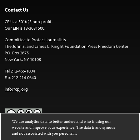
Contact Us
CPJ is a 501(c)3 non-profit.
Our EIN is 13-3081500.
Committee to Protect Journalists
The John S. and James L. Knight Foundation Press Freedom Center
P.O. Box 2675
New York, NY 10108
Tel 212-465-1004
Fax 212-214-0640
info@cpj.org
We use analytics data to better understand who is using our
website and improve your experience. The data is anonymous
Except where noted, text on this website is licensed under a
Creative
and not associated with you personally.
Commons Attribution-NonCommercial-NoDerivatives 4.0