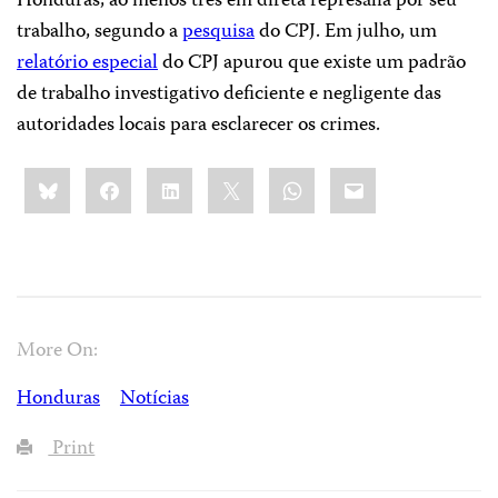
Honduras, ao menos três em direta represália por seu
trabalho, segundo a
pesquisa
do CPJ. Em julho, um
relatório especial
do CPJ apurou que existe um padrão
de trabalho investigativo deficiente e negligente das
autoridades locais para esclarecer os crimes.
Share
Bluesky
Facebook
LinkedIn
X
WhatsApp
Email
this:
More On:
Honduras
Notícias
Print