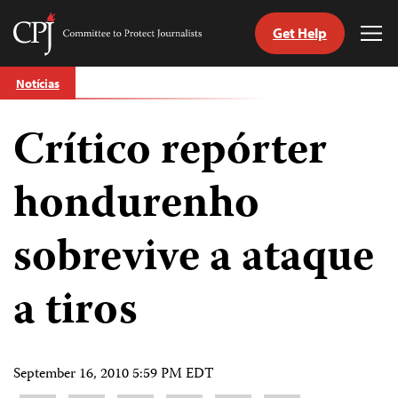
Get Help
Committee
Tog
to
Me
Skip
Protect
Notícias
to
Journalists
content
Crítico repórter
itch
anguage
hondurenho
sobrevive a ataque
a tiros
September 16, 2010 5:59 PM EDT
Share