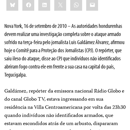
Bluesky
Facebook
LinkedIn
X
WhatsApp
Email
this:
Nova York, 16 de setembro de 2010 – As autoridades hondurenhas
devem realizar uma investigação completa sobre o ataque armado
sofrido na terça-feira pelo jornalista Luis Galdámez Álvarez, afirmou
hoje o Comitê para a Proteção dos Jornalistas (CPJ). O repórter, que
saiu ileso do ataque, disse ao CPJ que indivíduos não identificados
abriram fogo contra ele em frente a sua casa na capital do país,
Tegucigalpa.
Galdámez, repórter da emissora nacional Rádio Globo e
do canal Globo TV, estava ingressando em sua
residência na Villa Centroamericana por volta das 23h30
quando indivíduos não identificados armados, que
estavam escondidos atrás de um arbusto, dispararam