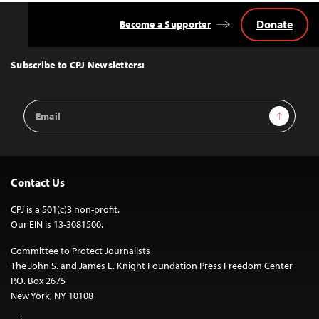
Donate
Become a Supporter
Back
to
Top
Subscribe to CPJ Newsletters:
Email
Sign Up
Address
Contact Us
CPJ is a 501(c)3 non-profit.
Our EIN is 13-3081500.
Committee to Protect Journalists
The John S. and James L. Knight Foundation Press Freedom Center
P.O. Box 2675
New York, NY 10108