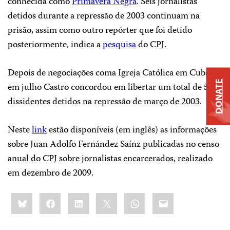
conhecida como
Primavera Negra
.
Seis jornalistas
detidos durante a repressão de 2003 continuam na
prisão, assim como outro repórter que foi detido
posteriormente, indica a
pesquisa
do CPJ.
Depois de negociações coma Igreja Católica em Cuba,
DONATE
em julho Castro concordou em libertar um total de 52
dissidentes detidos na repressão de março de 2003.
Neste
link
estão disponíveis (em inglês) as informações
sobre Juan Adolfo Fernández Saínz publicadas no censo
anual do CPJ sobre jornalistas encarcerados, realizado
em dezembro de 2009.
Share
Bluesky
Facebook
LinkedIn
X
WhatsApp
Email
this: