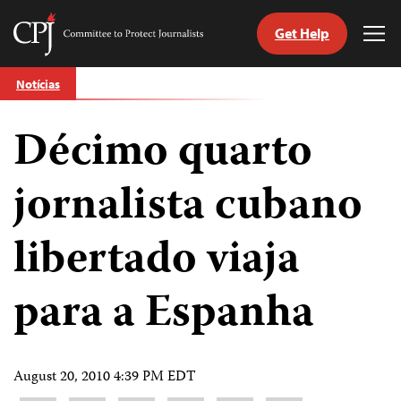
Get Help
Committee
Tog
to
Me
Skip
Protect
Notícias
to
Journalists
content
Décimo quarto
itch
anguage
jornalista cubano
libertado viaja
para a Espanha
August 20, 2010 4:39 PM EDT
Share