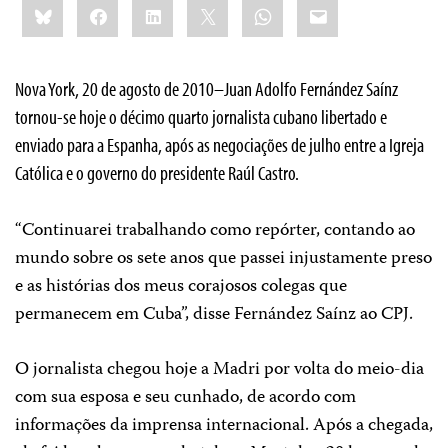
Bluesky
Facebook
LinkedIn
X
WhatsApp
Email
this:
Nova York, 20 de agosto de 2010
–Juan Adolfo Fernández Saínz
tornou-se hoje o décimo quarto jornalista cubano libertado e
enviado para a Espanha, após as negociações de julho entre a Igreja
Católica e o governo do presidente Raúl Castro.
“Continuarei trabalhando como repórter, contando ao
mundo sobre os sete anos que passei injustamente preso
e as histórias dos meus corajosos colegas que
permanecem em Cuba”, disse Fernández Saínz ao CPJ.
O jornalista chegou hoje a Madri por volta do meio-dia
com sua esposa e seu cunhado, de acordo com
informações da imprensa internacional. Após a chegada,