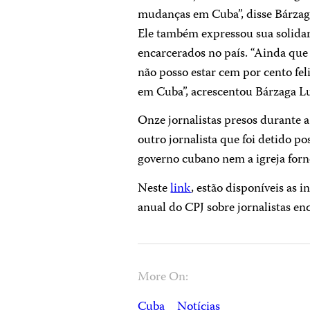
mudanças em Cuba”, disse Bárzaga
Ele também expressou sua solida
encarcerados no país. “Ainda que
não posso estar cem por cento fel
em Cuba”, acrescentou Bárzaga L
Onze jornalistas presos durante 
outro jornalista que foi detido p
governo cubano nem a igreja forn
Neste
link
, estão disponíveis as
anual do CPJ sobre jornalistas e
More On:
Cuba
Notícias