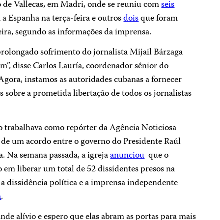
ro de Vallecas, em Madri, onde se reuniu com
seis
 a Espanha na terça-feira e outros
dois
que foram
eira, segundo as informações da imprensa.
prolongado sofrimento do jornalista Mijail Bárzaga
im”, disse Carlos Lauría, coordenador sênior do
gora, instamos as autoridades cubanas a fornecer
sobre a prometida libertação de todos os jornalistas
o trabalhava como repórter da Agência Noticiosa
 de um acordo entre o governo do Presidente Raúl
a. Na semana passada, a igreja
anunciou
que o
em liberar um total de 52 dissidentes presos na
 a dissidência política e a imprensa independente
a
.
nde alívio e espero que elas abram as portas para mais