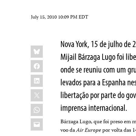
July 15, 2010 10:09 PM EDT
Nova York, 15 de julho de 
Share
Bluesky
this:
Mijail Bárzaga Lugo foi lib
Facebook
onde se reuniu com um gru
LinkedIn
levados para a Espanha n
X
libertação por parte do g
imprensa internacional.
WhatsApp
Email
Bárzaga Lugo, que foi preso em 
voo da
Air Europe
por volta das 1