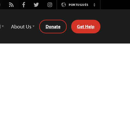
utube
Rss
Facebook
Twitter
Instagram
PORTUGUÊS
Switch
Language
d
About Us
Donate
Get Help