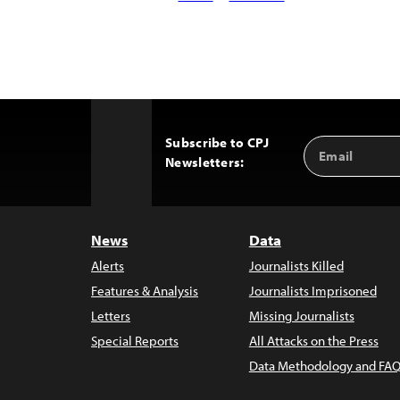
Subscribe to CPJ
Email
Back
Newsletters:
Address
to
Top
News
Data
Alerts
Journalists Killed
Features & Analysis
Journalists Imprisoned
Letters
Missing Journalists
Special Reports
All Attacks on the Press
Data Methodology and FAQ