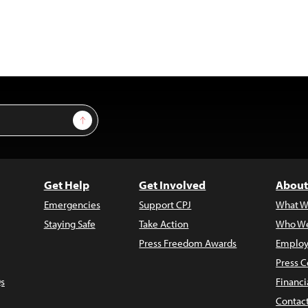
Sign Up
Get Help
Get Involved
About
Emergencies
Support CPJ
What W
Staying Safe
Take Action
Who We
Press Freedom Awards
Employ
Press C
s
Financi
Contac