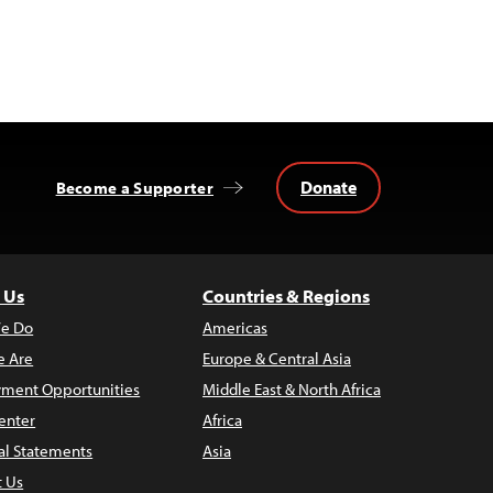
Donate
Become a Supporter
 Us
Countries & Regions
e Do
Americas
 Are
Europe & Central Asia
ment Opportunities
Middle East & North Africa
enter
Africa
al Statements
Asia
t Us