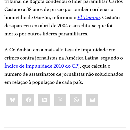
tribunal de Bogotá condenou o líder paramilitar Carlos
Castaño a 38 anos de prisão por também ordenar o
homicídio de Garzón, informou o
El Tiempo
. Castaño
desapareceu em abril de 2004 e acredita-se que foi
morto por outros líderes paramilitares.
A Colômbia tem a mais alta taxa de impunidade em
crimes contra jornalistas na América Latina, segundo o
Índice de Impunidade 2010 do CPJ
, que calcula o
número de assassinatos de jornalistas não solucionados
em relação à população de cada país.
Share
Bluesky
Facebook
LinkedIn
X
WhatsApp
Email
this: