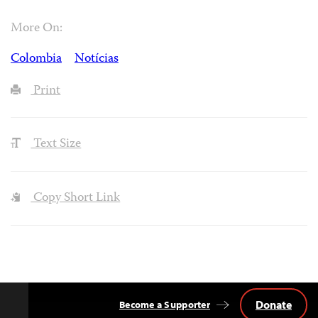
More On:
Colombia
Notícias
Print
Text Size
Copy Short Link
Donate
Become a Supporter
Back