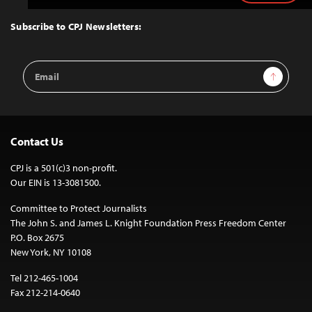
to
Top
Subscribe to CPJ Newsletters:
Email
Sign Up
Address
Contact Us
CPJ is a 501(c)3 non-profit.
Our EIN is 13-3081500.
Committee to Protect Journalists
The John S. and James L. Knight Foundation Press Freedom Center
P.O. Box 2675
New York, NY 10108
Tel 212-465-1004
Fax 212-214-0640