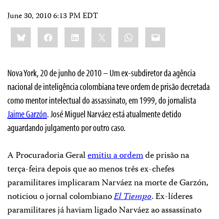
June 30, 2010 6:13 PM EDT
Share
Bluesky
Facebook
LinkedIn
X
WhatsApp
Email
this:
Nova York, 20 de junho de 2010
– Um ex-subdiretor da agência
nacional de inteligência colombiana teve ordem de prisão decretada
como mentor intelectual do assassinato, em 1999, do jornalista
Jaime Garzón
. José Miguel Narváez está atualmente detido
aguardando julgamento por outro caso.
A Procuradoria Geral
emitiu a ordem
de prisão na
terça-feira depois que ao menos três ex-chefes
paramilitares implicaram Narváez na morte de Garzón,
noticiou o jornal colombiano
El Tiempo
. Ex-líderes
paramilitares já haviam ligado Narváez ao assassinato