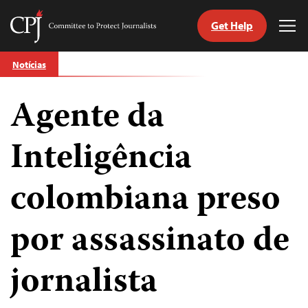
Get Help
Committee
Tog
to
Me
Skip
Protect
Notícias
to
Journalists
content
Agente da
itch
anguage
Inteligência
colombiana preso
por assassinato de
jornalista