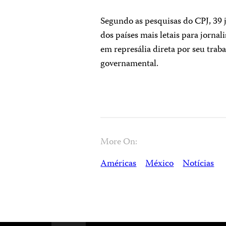
Segundo as pesquisas do CPJ, 39
dos países mais letais para jorn
em represália direta por seu trab
governamental.
More On:
Américas
México
Notícias