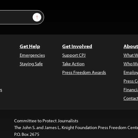
Sign Up
Get Help
Get Involved
About
Emergencies
Support CPJ
What W
Staying Safe
Take Action
Who We
Press Freedom Awards
Employ
Press C
s
Financi
Contac
Committee to Protect Journalists
The John S. and James L. Knight Foundation Press Freedom Cent
P.O. Box 2675