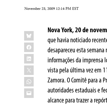
November 23, 2009 12:14 PM EST
Nova York, 20 de nove
Share
Bluesky
this:
que havia noticiado recen
Facebook
desapareceu esta semana 
LinkedIn
informações da imprensa lo
X
vista pela última vez em 
Zamora. O Comitê para a Pro
WhatsApp
autoridades estaduais e fe
Email
alcance para trazer a repó