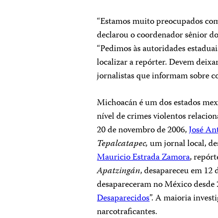
“Estamos muito preocupados com 
declarou o coordenador sênior d
“Pedimos às autoridades estaduais
localizar a repórter. Devem deixa
jornalistas que informam sobre co
Michoacán é um dos estados me
nível de crimes violentos relacio
20 de novembro de 2006,
José An
Tepalcatapec,
um jornal local, de
Mauricio Estrada Zamora
, repórt
Apatzingán
, desapareceu em 12 d
desapareceram no México desde 20
Desaparecidos
”. A maioria invest
narcotraficantes.