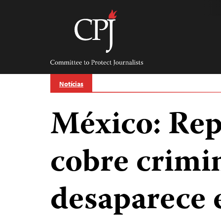
Skip
to
content
Committee
to
Protect
Journalists
Notícias
México: Rep
cobre crimi
desaparece