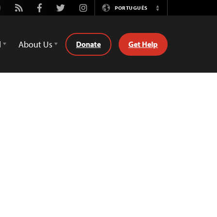
utube
Rss
Facebook
Twitter
Instagram
PORTUGUÊS
Switch
Language
d
About Us
Donate
Get Help