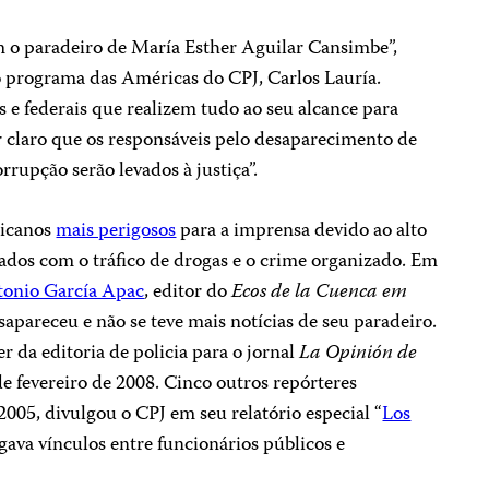
o paradeiro de María Esther Aguilar Cansimbe”,
o programa das Américas do CPJ, Carlos Lauría.
 e federais que realizem tudo ao seu alcance para
r claro que os responsáveis pelo desaparecimento de
rrupção serão levados à justiça”.
xicanos
mais perigosos
para a imprensa devido ao alto
nados com o tráfico de drogas e o crime organizado. Em
tonio García Apac
, editor do
Ecos de la Cuenca em
sapareceu e não se teve mais notícias de seu paradeiro.
er da editoria de policia para o jornal
La Opinión de
e fevereiro de 2008. Cinco outros repórteres
05, divulgou o CPJ em seu relatório especial “
Los
igava vínculos entre funcionários públicos e