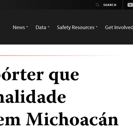
Yo
News
Data
Safety Resources
Get Involve
órter que
nalidade
 em Michoacán