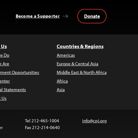
Donate
Become a Supporter
 Us
Countries & Regions
e Do
Americas
 Are
Europe & Central Asia
ment Opportunities
Middle East & North Africa
enter
Africa
al Statements
Asia
t Us
Tel 212-465-1004
info@cpj.org
er
Fax 212-214-0640