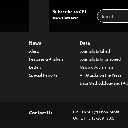
Subscribe to CPJ
Email
Back
Newsletters:
Address
to
Top
News
Data
Alerts
Journalists Killed
Features & Analysis
Journalists Imprisoned
Letters
Missing Journalists
Special Reports
All Attacks on the Press
Data Methodology and FAQ
CPJ is a 501(c)3 non-profit.
Contact Us
Our EIN is 13-3081500.