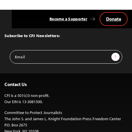
Donate
Become a Supporter
Back
to
Top
Subscribe to CPJ Newsletters:
Email
Sign Up
Address
Contact Us
CPJ is a 501(c)3 non-profit.
Our EIN is 13-3081500.
Committee to Protect Journalists
The John S. and James L. Knight Foundation Press Freedom Center
P.O. Box 2675
New York, NY 10108