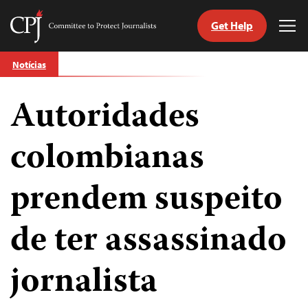
Get Help
Committee
Tog
to
Me
Skip
Protect
Notícias
to
Journalists
content
Autoridades
itch
anguage
colombianas
prendem suspeito
de ter assassinado
jornalista