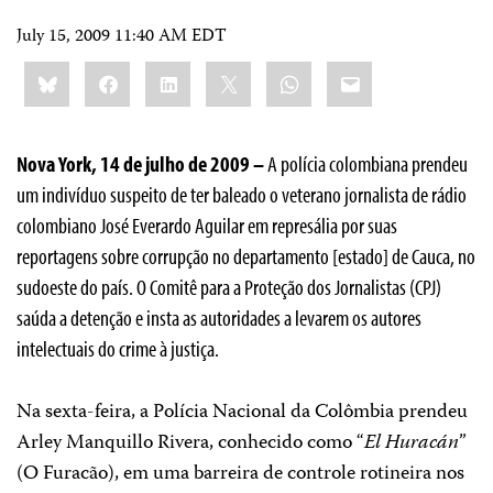
July 15, 2009 11:40 AM EDT
Share
Bluesky
Facebook
LinkedIn
X
WhatsApp
Email
this:
Nova York, 14 de julho de 2009 –
A polícia colombiana prendeu
um indivíduo suspeito de ter baleado o veterano jornalista de rádio
colombiano José Everardo Aguilar em represália por suas
reportagens sobre corrupção no departamento [estado] de Cauca, no
sudoeste do país.
O Comitê para a Proteção dos Jornalistas (CPJ)
saúda a detenção e insta as autoridades a levarem os autores
intelectuais do crime à justiça.
Na sexta-feira, a Polícia Nacional da Colômbia prendeu
Arley Manquillo Rivera, conhecido como “
El Huracán
”
(O Furacão), em uma barreira de controle rotineira nos