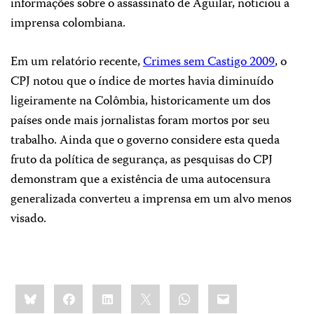
informações sobre o assassinato de Aguilar, noticiou a
imprensa colombiana.
Em um relatório recente,
Crimes sem Castigo 2009
, o
CPJ notou que o índice de mortes havia diminuído
ligeiramente na Colômbia, historicamente um dos
países onde mais jornalistas foram mortos por seu
trabalho.
Ainda que o governo considere esta queda
fruto da política de segurança, as pesquisas do CPJ
demonstram que a existência de uma autocensura
generalizada converteu a imprensa em um alvo menos
visado.
Share
Bluesky
Facebook
LinkedIn
X
WhatsApp
Email
this: