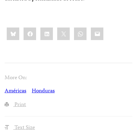
Share
Bluesky
Facebook
LinkedIn
X
WhatsApp
Email
this:
More On:
Américas
Honduras
Print
Text Size