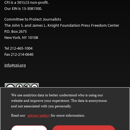
CPJ is a 501(c)3 non-profit.
Our EIN is 13-3081500.
Committee to Protect Journalists
The John S. and James L. Knight Foundation Press Freedom Center
P.O. Box 2675
New York, NY 10108
Tel 212-465-1004
Fax 212-214-0640
info@cpj.org
We use analytics data to better understand who is using our
website and improve your experience. The data is anonymous
Except where noted, text on this website is licensed under a
Creative
and not associated with you personally.
Commons Attribution-NonCommercial-NoDerivatives 4.0
International License
.
Read our
privacy policy
for more information.
Images and other media are not covered by the Creative Commons