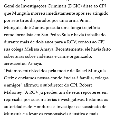
Geral de Investigações Criminais (DGIC) disse ao CPJ
que Munguía morreu imediatamente após ser atingido
por sete tiros disparados por uma arma 9mm.
Munguía, de 52 anos, possuía uma longa trajetória
como jornalista em San Pedro Sula e havia trabalhado
durante mais de dois anos para a RCV, contou ao CPJ
sua colega Melissa Amaya.
Recentemente, ele havia feito
coberturas sobre violência e crime organizado,
acrescentou Amaya.
“Estamos entristecidos pela morte de Rafael Munguía
Ortiz e enviamos nossas condolências à família, colegas
e amigos”, afirmou o subdiretor do CPJ, Robert
Mahoney.
“A RCV já perdeu um de seus repórteres em
represália por suas matérias investigativas. Instamos as
autoridades de Honduras a investigar o assassinato de
Munguía e a levar os responsáveis à justiça o mais