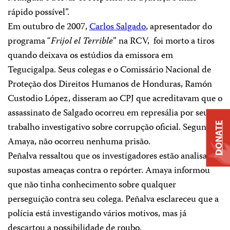
rápido possível”.
Em outubro de 2007,
Carlos Salgado
, apresentador do
programa “
Frijol el Terrible
” na RCV,
foi morto a tiros
quando deixava os estúdios da emissora em
Tegucigalpa.
Seus colegas e o Comissário Nacional de
Proteção dos Direitos Humanos de Honduras,
Ramón
Custodio López, disseram ao CPJ que acreditavam que o
assassinato de Salgado ocorreu em represália por seu
DONATE
trabalho investigativo sobre corrupção oficial. Segundo
Amaya, não ocorreu nenhuma prisão.
Peñalva ressaltou que os investigadores estão analisando
supostas ameaças contra o repórter.
Amaya informou
que não tinha conhecimento sobre qualquer
perseguição contra seu colega. Peñalva esclareceu que a
polícia está investigando vários motivos, mas já
descartou a possibilidade de roubo.