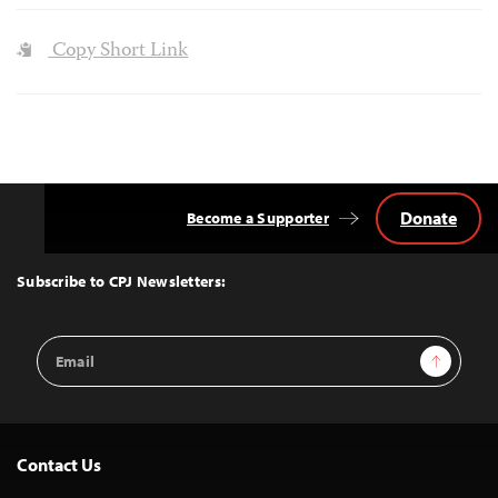
Copy Short Link
Donate
Become a Supporter
Back
to
Top
Subscribe to CPJ Newsletters:
Email
Sign Up
Address
Contact Us