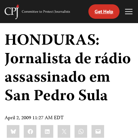
Get Help
Committee
Tog
to
Me
Skip
Protect
to
HONDURAS:
Journalists
content
Jornalista de rádio
itch
anguage
assassinado em
San Pedro Sula
April 2, 2009 11:27 AM EDT
Share
Bluesky
Facebook
LinkedIn
X
WhatsApp
Email
this: