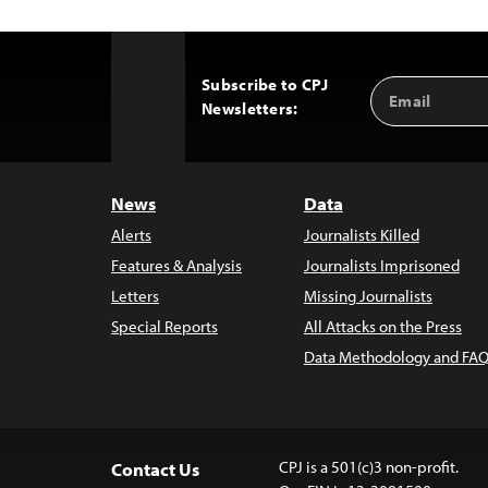
Subscribe to CPJ
Email
Back
Newsletters:
Address
to
Top
News
Data
Alerts
Journalists Killed
Features & Analysis
Journalists Imprisoned
Letters
Missing Journalists
Special Reports
All Attacks on the Press
Data Methodology and FAQ
CPJ is a 501(c)3 non-profit.
Contact Us