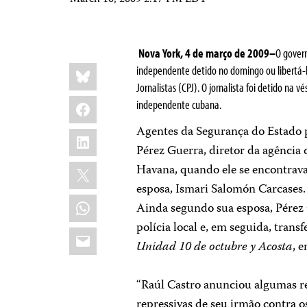
March 10, 2009 2:17 PM EDT
Nova York, 4 de março de 2009–
O govern
Share
Bluesky
independente detido no domingo ou libertá-
this:
Jornalistas (CPJ). O jornalista foi detido na 
Facebook
independente cubana.
Agentes da Segurança do Estado 
LinkedIn
Pérez Guerra, diretor da agência
X
Havana, quando ele se encontrava
esposa, Ismari Salomón Carcases. 
WhatsApp
Ainda segundo sua esposa, Pérez 
polícia local e, em seguida, tra
Email
Unidad 10 de octubre y Acosta
, 
“Raúl Castro anunciou algumas r
repressivas de seu irmão contra 