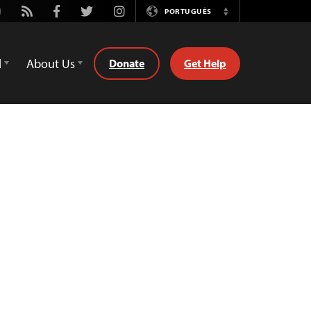
utube
Rss
Facebook
Twitter
Instagram
PORTUGUÊS
Switch
Language
d
About Us
Donate
Get Help