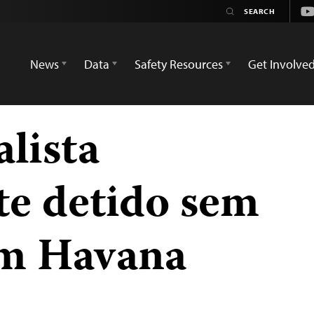
Yo
News
Data
Safety Resources
Get Involve
lista
e detido sem
em Havana