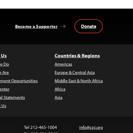
Donate
Become a Supporter
 Us
Countries & Regions
e Do
Americas
 Are
Europe & Central Asia
ment Opportunities
Middle East & North Africa
enter
Africa
al Statements
Asia
t Us
Tel 212-465-1004
info@cpj.org