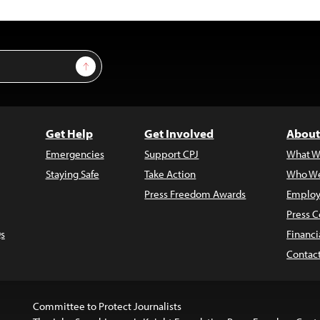
Sign Up
Get Help
Get Involved
About
Emergencies
Support CPJ
What W
Staying Safe
Take Action
Who We
Press Freedom Awards
Employ
Press C
s
Financi
Contac
Committee to Protect Journalists