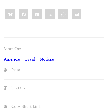
Share
Bluesky
Facebook
LinkedIn
X
WhatsApp
Email
this:
More On:
Américas
Brasil
Notícias
Print
Text Size
Copy Short Link