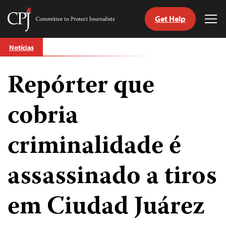
Get Help
Committee
Tog
to
Me
Skip
Protect
Notícias
to
Journalists
content
Repórter que
itch
anguage
cobria
criminalidade é
assassinado a tiros
em Ciudad Juárez