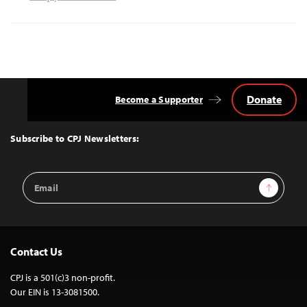
Donate
Become a Supporter
Back
to
Top
Subscribe to CPJ Newsletters:
Email
Sign Up
Address
Contact Us
CPJ is a 501(c)3 non-profit.
Our EIN is 13-3081500.