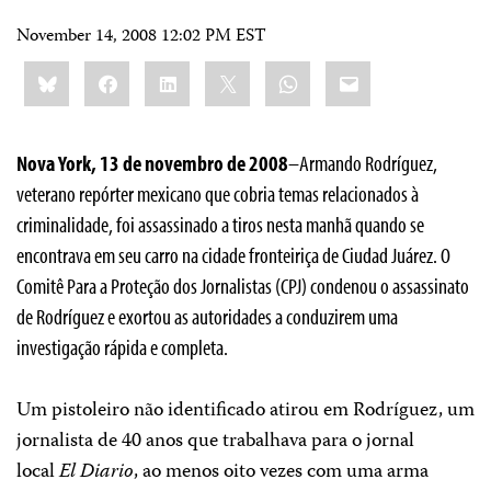
November 14, 2008 12:02 PM EST
Share
Bluesky
Facebook
LinkedIn
X
WhatsApp
Email
this:
Nova York, 13 de novembro de 2008
–Armando Rodríguez,
veterano repórter mexicano que cobria temas relacionados à
criminalidade, foi assassinado a tiros nesta manhã quando se
encontrava em seu carro na cidade fronteiriça de Ciudad Juárez. O
Comitê Para a Proteção dos Jornalistas (CPJ) condenou o assassinato
de Rodríguez e exortou as autoridades a conduzirem uma
investigação rápida e completa.
Um pistoleiro não identificado atirou em Rodríguez, um
jornalista de 40 anos que trabalhava para o jornal
local
El Diario
, ao menos oito vezes com uma arma