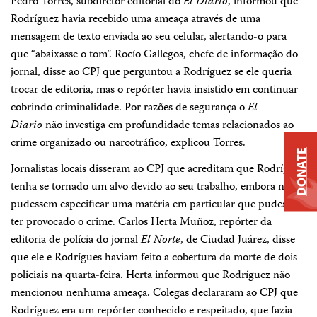
Pedro Torres, subdiretor editorial do
El Diario
, informou que
Rodríguez havia recebido uma ameaça através de uma
mensagem de texto enviada ao seu celular, alertando-o para
que “abaixasse o tom”. Rocío Gallegos, chefe de informação do
jornal, disse ao CPJ que perguntou a Rodríguez se ele queria
trocar de editoria, mas o repórter havia insistido em continuar
cobrindo criminalidade. Por razões de segurança o
El
Diario
não investiga em profundidade temas relacionados ao
crime organizado ou narcotráfico, explicou Torres.
DONATE
Jornalistas locais disseram ao CPJ que acreditam que Rodríguez
tenha se tornado um alvo devido ao seu trabalho, embora não
pudessem especificar uma matéria em particular que pudesse
ter provocado o crime. Carlos Herta Muñoz, repórter da
editoria de polícia do jornal
El Norte
, de Ciudad Juárez, disse
que ele e Rodrígues haviam feito a cobertura da morte de dois
policiais na quarta-feira. Herta informou que Rodríguez não
mencionou nenhuma ameaça. Colegas declararam ao CPJ que
Rodríguez era um repórter conhecido e respeitado, que fazia