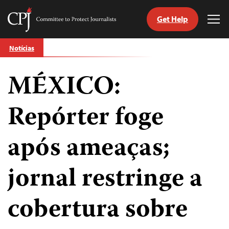
Get Help
Committee
Tog
to
Me
Skip
Protect
Notícias
to
Journalists
content
MÉXICO:
itch
anguage
Repórter foge
após ameaças;
jornal restringe a
cobertura sobre