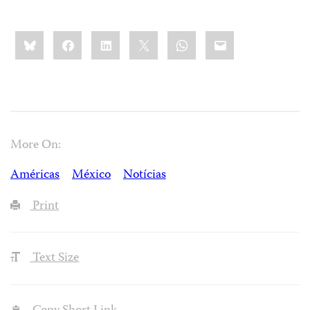
Share
Bluesky
Facebook
LinkedIn
X
WhatsApp
Email
this:
More On:
Américas
México
Notícias
Print
Text Size