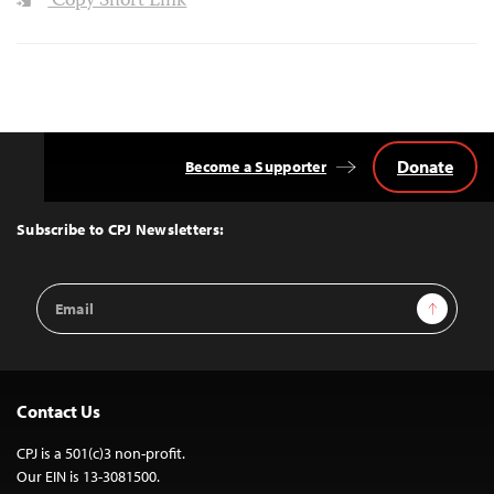
Copy Short Link
Donate
Become a Supporter
Back
to
Top
Subscribe to CPJ Newsletters:
Email
Sign Up
Address
Contact Us
CPJ is a 501(c)3 non-profit.
Our EIN is 13-3081500.