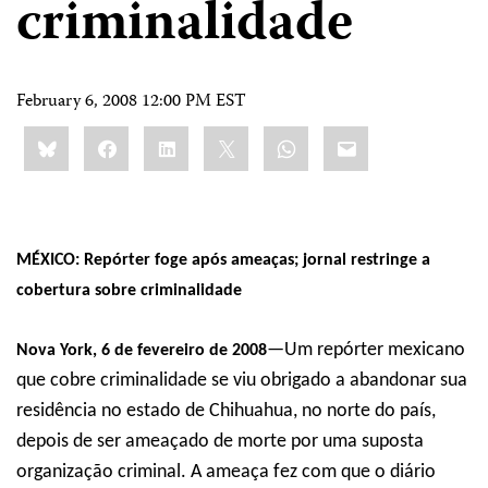
criminalidade
February 6, 2008 12:00 PM EST
Share
Bluesky
Facebook
LinkedIn
X
WhatsApp
Email
this:
MÉXICO: Repórter foge após ameaças; jornal restringe a
cobertura sobre criminalidade
—Um repórter mexicano
Nova York, 6 de fevereiro de 2008
que cobre criminalidade se viu obrigado a abandonar sua
residência no estado de Chihuahua, no norte do país,
depois de ser ameaçado de morte por uma suposta
organização criminal. A ameaça fez com que o diário