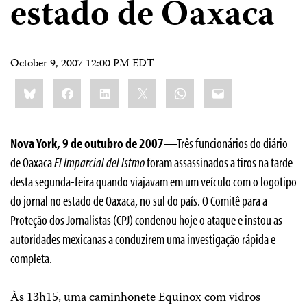
estado de Oaxaca
October 9, 2007 12:00 PM EDT
Share
Bluesky
Facebook
LinkedIn
X
WhatsApp
Email
this:
Nova York, 9 de outubro de 2007
—Três funcionários do diário
de Oaxaca
El Imparcial del Istmo
foram assassinados a tiros na tarde
desta segunda-feira quando viajavam em um veículo com o logotipo
do jornal no estado de Oaxaca, no sul do país. O Comitê para a
Proteção dos Jornalistas (CPJ) condenou hoje o ataque e instou as
autoridades mexicanas a conduzirem uma investigação rápida e
completa.
Às 13h15, uma caminhonete Equinox com vidros