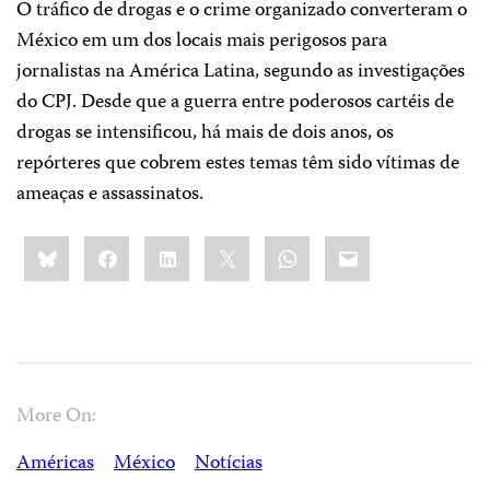
O tráfico de drogas e o crime organizado converteram o
México em um dos locais mais perigosos para
jornalistas na América Latina, segundo as investigações
do CPJ. Desde que a guerra entre poderosos cartéis de
drogas se intensificou, há mais de dois anos, os
repórteres que cobrem estes temas têm sido vítimas de
ameaças e assassinatos.
Share
Bluesky
Facebook
LinkedIn
X
WhatsApp
Email
this:
More On:
Américas
México
Notícias