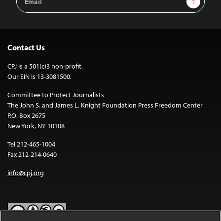
Address
Contact Us
CPJ is a 501(c)3 non-profit.
Our EIN is 13-3081500.
Committee to Protect Journalists
The John S. and James L. Knight Foundation Press Freedom Center
P.O. Box 2675
New York, NY 10108
Tel 212-465-1004
Fax 212-214-0640
info@cpj.org