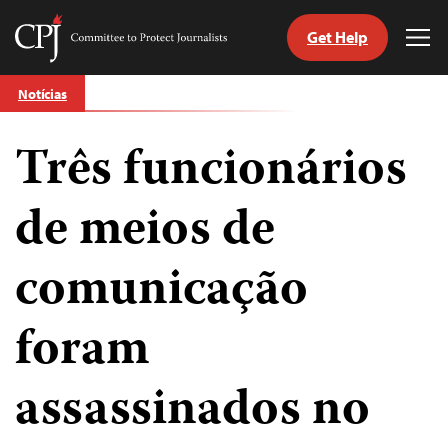
Get Help
Committee
Tog
to
Me
Skip
Protect
Notícias
to
Journalists
content
Três funcionários
itch
anguage
de meios de
comunicação
foram
assassinados no