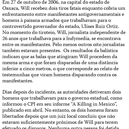
Em 27 de outubro de 2006, na capital do estado de
Oaxaca, Will recebeu dois tiros fatais enquanto cobria um
enfrentamento entre manifestantes antigovernamentais e
homens à paisana armados que trabalhavam para o
controvertido governador do estado, Ulises Ruiz Ortiz.
No momento do tiroteio, Will, jornalista independente de
26 anos que trabalhava para a Indymedia, se encontrava
entre os manifestantes. Pelo menos outros oito jornalistas
também estavam presentes. Os resultados da balística
indicam que as balas que atingiram Will procedem da
mesma arma e que foram disparadas de uma distância
inferior a cinco metros, o que corresponde ao relato de
testemunhas que viram homens disparando contra os
manifestantes.
Dias depois do incidente, as autoridades detiveram dois
homens que trabalhavam para o governo estadual, como
informou o CPJ em seu informe “A Killing in Mexico”,
publicado em abril. No entanto, os dois homens foram
libertados depois que um juiz local concluiu que não
estavam suficientemente próximos de Will para terem
efetuado os disparos. Nenhuma outra pessoa foi detida