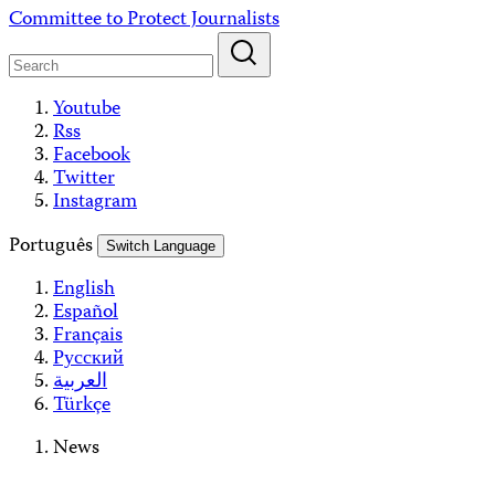
Skip
Committee to Protect Journalists
to
content
Youtube
Rss
Facebook
Twitter
Instagram
Português
Switch Language
English
Español
Français
Русский
العربية
Türkçe
News