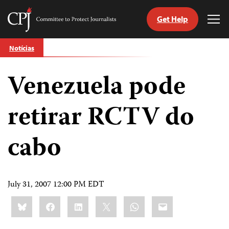
Get Help
Committee
Tog
to
Me
Skip
Protect
Notícias
to
Journalists
content
Venezuela pode
itch
anguage
retirar RCTV do
cabo
July 31, 2007 12:00 PM EDT
Share
Bluesky
Facebook
LinkedIn
X
WhatsApp
Email
this: