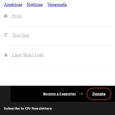
Américas
Notícias
Venezuela
Print
Text Size
Copy Short Link
Donate
Become a Supporter
Back
to
Top
Subscribe to CPJ Newsletters: