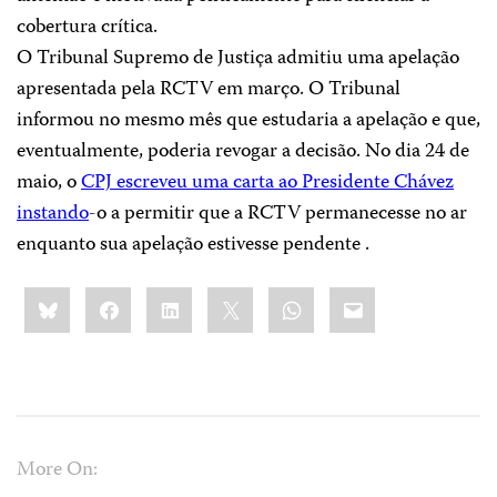
cobertura crítica.
O Tribunal Supremo de Justiça admitiu uma apelação
apresentada pela RCTV em março. O Tribunal
informou no mesmo mês que estudaria a apelação e que,
eventualmente, poderia revogar a decisão. No dia 24 de
maio, o
CPJ escreveu uma carta ao Presidente Chávez
instando
-o a permitir que a RCTV permanecesse no ar
enquanto sua apelação estivesse pendente .
Share
Bluesky
Facebook
LinkedIn
X
WhatsApp
Email
this:
More On: