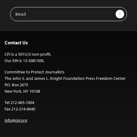
Email
Sign Up
Address
Contact Us
CPJ is a 501(c)3 non-profit.
Our EIN is 13-3081500.
Committee to Protect Journalists
The John S. and James L. Knight Foundation Press Freedom Center
P.O. Box 2675
New York, NY 10108
Tel 212-465-1004
Fax 212-214-0640
info@cpj.org