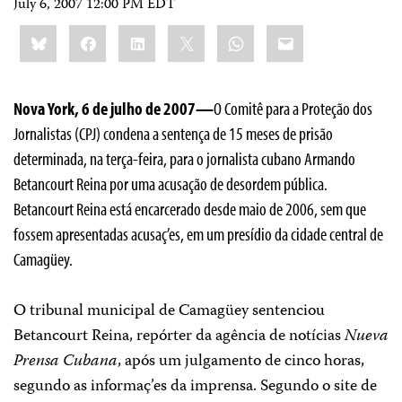
July 6, 2007 12:00 PM EDT
Share
Bluesky
Facebook
LinkedIn
X
WhatsApp
Email
this:
Nova York, 6 de julho de 2007—
O Comitê para a Proteção dos
Jornalistas (CPJ) condena a sentença de 15 meses de prisão
determinada, na terça-feira, para o jornalista cubano Armando
Betancourt Reina por uma acusação de desordem pública.
Betancourt Reina está encarcerado desde maio de 2006, sem que
fossem apresentadas acusaç’es, em um presídio da cidade central de
Camagüey.
O tribunal municipal de Camagüey sentenciou
Betancourt Reina, repórter da agência de notícias
Nueva
Prensa Cubana
, após um julgamento de cinco horas,
segundo as informaç’es da imprensa. Segundo o site de