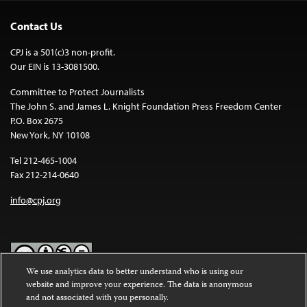
Contact Us
CPJ is a 501(c)3 non-profit.
Our EIN is 13-3081500.
Committee to Protect Journalists
The John S. and James L. Knight Foundation Press Freedom Center
P.O. Box 2675
New York, NY 10108
Tel 212-465-1004
Fax 212-214-0640
info@cpj.org
We use analytics data to better understand who is using our
website and improve your experience. The data is anonymous
Except where noted, text on this website is licensed under a
Creative
and not associated with you personally.
Commons Attribution-NonCommercial-NoDerivatives 4.0