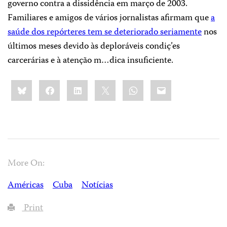
governo contra a dissidência em março de 2003.
Familiares e amigos de vários jornalistas afirmam que
a
saúde dos repórteres tem se deteriorado seriamente
nos
últimos meses devido às deploráveis condiç’es
carcerárias e à atenção m…dica insuficiente.
Share
Bluesky
Facebook
LinkedIn
X
WhatsApp
Email
this:
More On:
Américas
Cuba
Notícias
Print