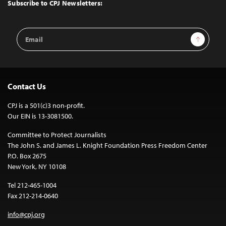
Top
Subscribe to CPJ Newsletters:
Email
Sign Up
Address
Contact Us
CPJ is a 501(c)3 non-profit.
Our EIN is 13-3081500.
Committee to Protect Journalists
The John S. and James L. Knight Foundation Press Freedom Center
P.O. Box 2675
New York, NY 10108
Tel 212-465-1004
Fax 212-214-0640
info@cpj.org