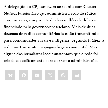
A delegação do CPJ tamb…m se reuniu com Gastón
Núñez, funcionário que administra a rede de rádios
comunitárias, um projeto de dois milh’es de dólares
financiado pelo governo venezuelano. Mais de duas
dezenas de rádios comunitárias já estão transmitindo
para comunidades rurais e indígenas. Segundo Núñez, a
rede não transmite propaganda governamental. Mas
alguns dos jornalistas locais sustentam que a rede foi
criada especificamente para dar voz à administração.
Share
Bluesky
Facebook
LinkedIn
X
WhatsApp
Email
this: