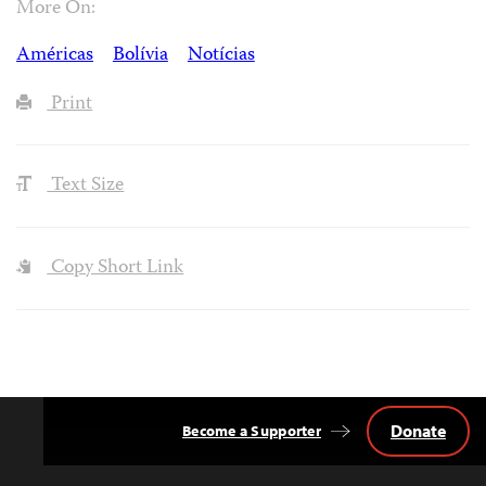
More On:
Américas
Bolívia
Notícias
Print
Text Size
Copy Short Link
Donate
Become a Supporter
Back
to