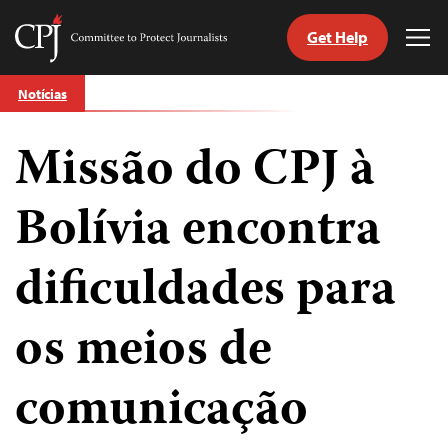
Get Help
Committee
Tog
to
Me
Skip
Protect
Notícias
to
Journalists
content
Missão do CPJ à
itch
anguage
Bolívia encontra
dificuldades para
os meios de
comunicação