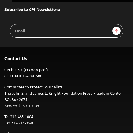
to
Top
Subscribe to CPJ Newsletters:
Email
Sign Up
Address
Contact Us
CPJ is a 501(c)3 non-profit.
Our EIN is 13-3081500.
Committee to Protect Journalists
The John S. and James L. Knight Foundation Press Freedom Center
P.O. Box 2675
New York, NY 10108
Tel 212-465-1004
Fax 212-214-0640