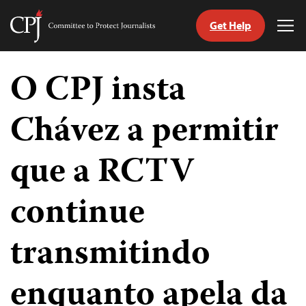
Get Help
Committee
Tog
to
Me
Skip
Protect
to
O CPJ insta
Journalists
content
Chávez a permitir
itch
anguage
que a RCTV
continue
transmitindo
enquanto apela da