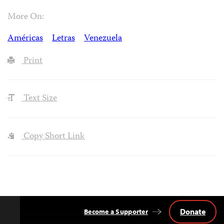
More On:
Américas
Letras
Venezuela
Print
Text Size
Copy Short Link
Donate
Become a Supporter
Back