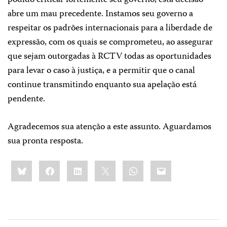
podido criticar fortemente seu governo, esta decisão
abre um mau precedente. Instamos seu governo a
respeitar os padrões internacionais para a liberdade de
expressão, com os quais se comprometeu, ao assegurar
que sejam outorgadas à RCTV todas as oportunidades
para levar o caso à justiça, e a permitir que o canal
continue transmitindo enquanto sua apelação está
pendente.
Agradecemos sua atenção a este assunto. Aguardamos
sua pronta resposta.
Share
Bluesky
Facebook
LinkedIn
X
WhatsApp
Email
this: