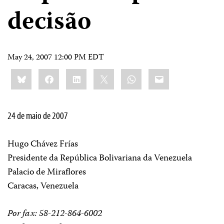
decisão
May 24, 2007 12:00 PM EDT
Share
Bluesky
Facebook
LinkedIn
X
WhatsApp
Email
this:
24 de maio de 2007
Hugo Chávez Frías
Presidente da República Bolivariana da Venezuela
Palacio de Miraflores
Caracas, Venezuela
Por fax: 58-212-864-6002