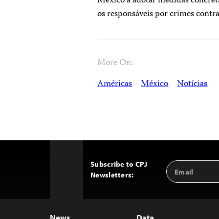
México a adotar medidas concreta
os responsáveis por crimes contra 
More On:
Américas
México
Notícias
Subscribe to CPJ
Email
Back
Newsletters:
Address
to
Top
News
Data