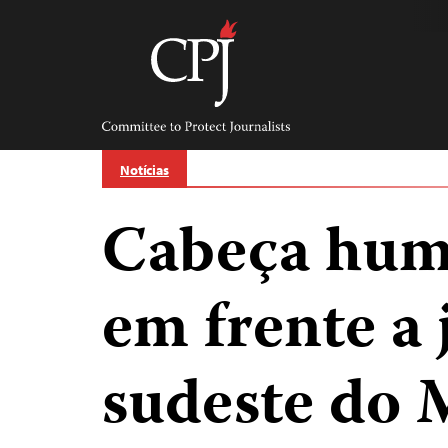
Skip
to
content
Committee
to
Protect
Journalists
Notícias
Cabeça hum
em frente a 
sudeste do 