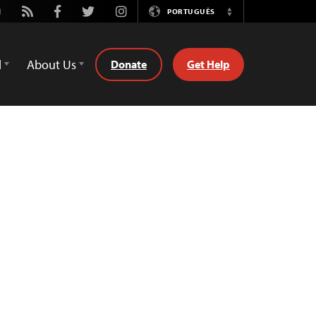
utube
Rss
Facebook
Twitter
Instagram
PORTUGUÊS
Switch
Language
d
About Us
Donate
Get Help