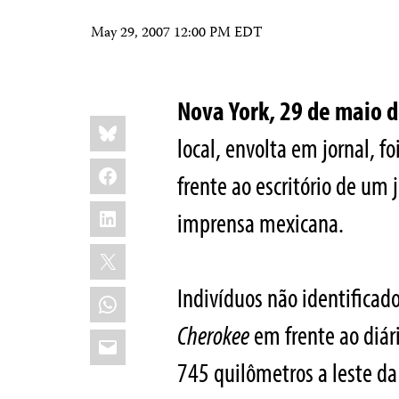
May 29, 2007 12:00 PM EDT
Nova York, 29 de maio
Share
Bluesky
this:
local, envolta em jornal,
Facebook
frente ao escritório de um 
LinkedIn
imprensa mexicana.
X
Indivíduos não identifica
WhatsApp
Cherokee
em frente ao diár
Email
745 quilômetros a leste da