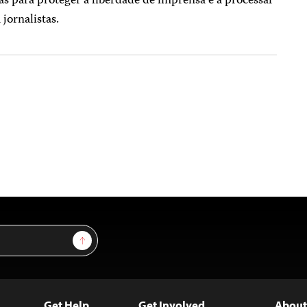
s para proteger a liberdade de imprensa e a processar
jornalistas.
Sign Up
Get Help
Get Involved
About