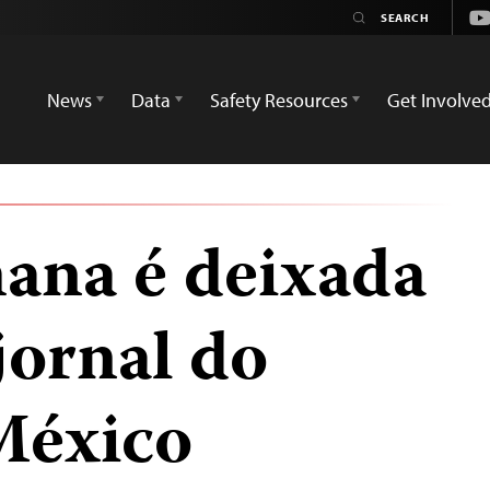
Yo
News
Data
Safety Resources
Get Involve
ana é deixada
jornal do
México