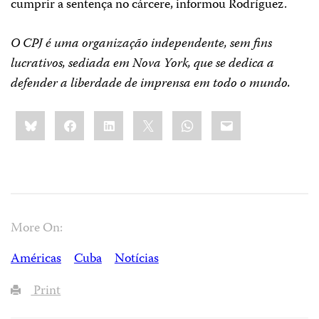
cumprir a sentença no cárcere, informou Rodríguez.
O CPJ é uma organização independente, sem fins
lucrativos, sediada em Nova York, que se dedica a
defender a liberdade de imprensa em todo o mundo.
Share
Bluesky
Facebook
LinkedIn
X
WhatsApp
Email
this:
More On:
Américas
Cuba
Notícias
Print