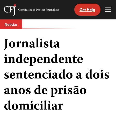
Get Help
Committee
Tog
to
Me
Skip
Protect
Notícias
to
Journalists
content
Jornalista
itch
anguage
independente
sentenciado a dois
anos de prisão
domiciliar