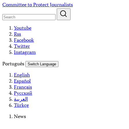
Skip
Committee to Protect Journalists
to
content
Youtube
Rss
Facebook
Twitter
Instagram
Português
Switch Language
English
Español
Français
Русский
العربية
Türkçe
News