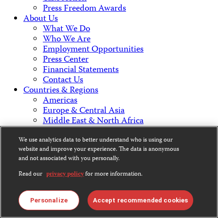
Press Freedom Awards
About Us
What We Do
Who We Are
Employment Opportunities
Press Center
Financial Statements
Contact Us
Countries & Regions
Americas
Europe & Central Asia
Middle East & North Africa
Africa
Asia
We use analytics data to better understand who is using our
website and improve your experience. The data is anonymous
and not associated with you personally.
Contact Us
Read our
privacy policy
for more information.
Personalize
Accept recommended cookies
CPJ is a 501(c)3 non-profit.