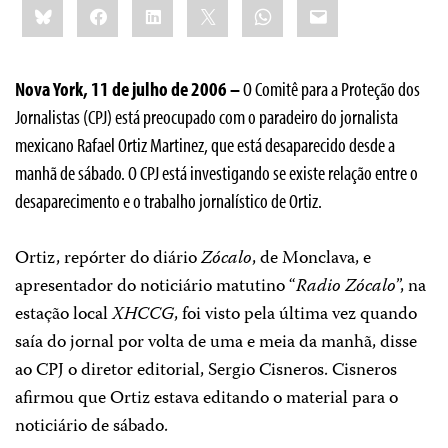
Bluesky
Facebook
LinkedIn
X
WhatsApp
Email
this:
Nova York, 11 de julho de 2006 –
O Comitê para a Proteção dos
Jornalistas (CPJ) está preocupado com o paradeiro do jornalista
mexicano Rafael Ortiz Martinez, que está desaparecido desde a
manhã de sábado. O CPJ está investigando se existe relação entre o
desaparecimento e o trabalho jornalístico de Ortiz.
Ortiz, repórter do diário
Zócalo
, de Monclava, e
apresentador do noticiário matutino “
Radio Zócalo
”, na
estação local
XHCCG
, foi visto pela última vez quando
saía do jornal por volta de uma e meia da manhã, disse
ao CPJ o diretor editorial, Sergio Cisneros. Cisneros
afirmou que Ortiz estava editando o material para o
noticiário de sábado.