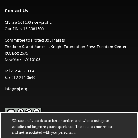
Contact Us
CPJ is a 501(c)3 non-profit.
Our EIN is 13-3081500.
Committee to Protect Journalists
The John S. and James L. Knight Foundation Press Freedom Center
P.O. Box 2675
New York, NY 10108
Tel 212-465-1004
Fax 212-214-0640
info@cpj.org
We use analytics data to better understand who is using our
website and improve your experience. The data is anonymous
Except where noted, text on this website is licensed under a
Creative
and not associated with you personally.
Commons Attribution-NonCommercial-NoDerivatives 4.0