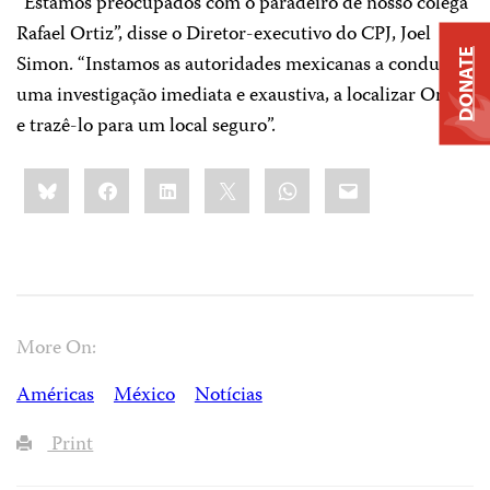
“Estamos preocupados com o paradeiro de nosso colega
Rafael Ortiz”, disse o Diretor-executivo do CPJ, Joel
DONATE
Simon. “Instamos as autoridades mexicanas a conduzir
uma investigação imediata e exaustiva, a localizar Ortiz
e trazê-lo para um local seguro”.
Share
Bluesky
Facebook
LinkedIn
X
WhatsApp
Email
this:
More On:
Américas
México
Notícias
Print