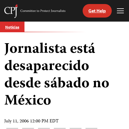
Get Help
Committee
Tog
to
Me
Skip
Protect
Notícias
to
Journalists
content
Jornalista está
itch
anguage
desaparecido
desde sábado no
México
July 11, 2006 12:00 PM EDT
Share