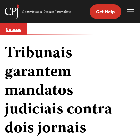
Get Help
Committee
Tog
to
Me
Skip
Protect
Notícias
to
Journalists
content
Tribunais
itch
anguage
garantem
mandatos
judiciais contra
dois jornais