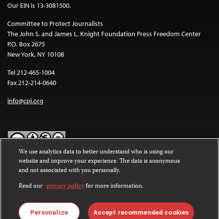
Our EIN is 13-3081500.
Committee to Protect Journalists
The John S. and James L. Knight Foundation Press Freedom Center
P.O. Box 2675
New York, NY 10108
Tel 212-465-1004
Fax 212-214-0640
info@cpj.org
We use analytics data to better understand who is using our
website and improve your experience. The data is anonymous
Except where noted, text on this website is licensed under a
Creative
and not associated with you personally.
Commons Attribution-NonCommercial-NoDerivatives 4.0
International License
.
Read our
privacy policy
for more information.
Images and other media are not covered by the Creative Commons
license. For more information about permissions, see our
FAQs
.
Personalize
Accept recommended cookies