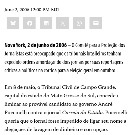
June 2, 2006 12:00 PM EDT
Share
Bluesky
Facebook
LinkedIn
X
WhatsApp
Email
this:
Nova York, 2 de junho de 2006
– O Comitê para a Proteção dos
Jornalistas está preocupado que os tribunais brasileiros tenham
expedido ordens amordaçando dois jornais por suas reportagens
críticas a políticos na corrida para a eleição geral em outubro.
Em 8 de maio, o Tribunal Civil de Campo Grande,
capital do estado do Mato Grosso do Sul, concedeu
liminar ao provável candidato ao governo André
Puccinelli contra o jornal
Correio do Estado
. Puccinelli
queria que o jornal fosse impedido de ligar seu nome a
alegações de lavagem de dinheiro e corrupção.