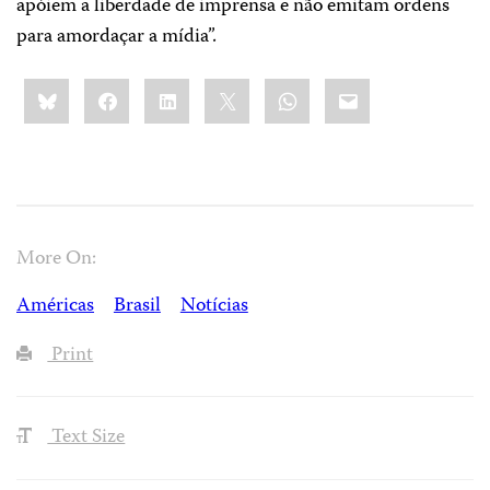
apóiem a liberdade de imprensa e não emitam ordens
para amordaçar a mídia”.
Share
Bluesky
Facebook
LinkedIn
X
WhatsApp
Email
this:
More On:
Américas
Brasil
Notícias
Print
Text Size