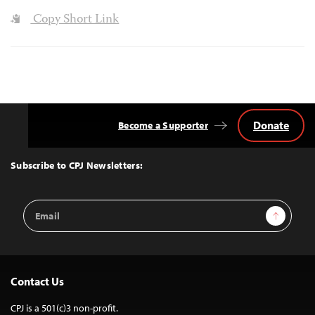
Copy Short Link
Donate
Become a Supporter
Back
to
Top
Subscribe to CPJ Newsletters:
Email
Sign Up
Address
Contact Us
CPJ is a 501(c)3 non-profit.