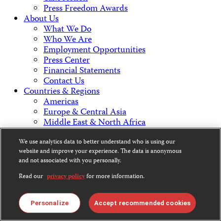
Press Freedom Awards
About Us
What We Do
Who We Are
Employment Opportunities
Press Center
Financial Statements
Contact Us
Countries & Regions
Americas
Europe & Central Asia
Middle East & North Africa
Africa
Asia
We use analytics data to better understand who is using our
website and improve your experience. The data is anonymous
and not associated with you personally.
Contact Us
Read our
privacy policy
for more information.
Personalize
Accept recommended cookies
CPJ is a 501(c)3 non-profit.