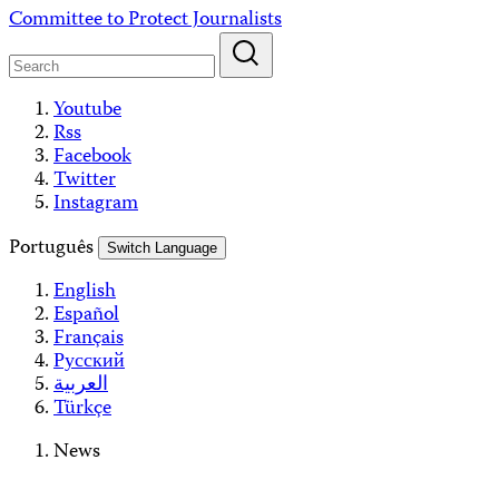
Skip
Committee to Protect Journalists
to
content
Youtube
Rss
Facebook
Twitter
Instagram
Português
Switch Language
English
Español
Français
Русский
العربية
Türkçe
News