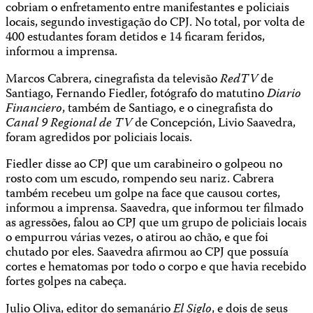
cobriam o enfretamento entre manifestantes e policiais
locais, segundo investigação do CPJ. No total, por volta de
400 estudantes foram detidos e 14 ficaram feridos,
informou a imprensa.
Marcos Cabrera, cinegrafista da televisão
RedTV
de
Santiago, Fernando Fiedler, fotógrafo do matutino
Diario
Financiero
, também de Santiago, e o cinegrafista do
Canal 9 Regional de TV
de Concepción, Livio Saavedra,
foram agredidos por policiais locais.
Fiedler disse ao CPJ que um carabineiro o golpeou no
rosto com um escudo, rompendo seu nariz. Cabrera
também recebeu um golpe na face que causou cortes,
informou a imprensa. Saavedra, que informou ter filmado
as agressões, falou ao CPJ que um grupo de policiais locais
o empurrou várias vezes, o atirou ao chão, e que foi
chutado por eles. Saavedra afirmou ao CPJ que possuía
cortes e hematomas por todo o corpo e que havia recebido
fortes golpes na cabeça.
Julio Oliva, editor do semanário
El Siglo
, e dois de seus