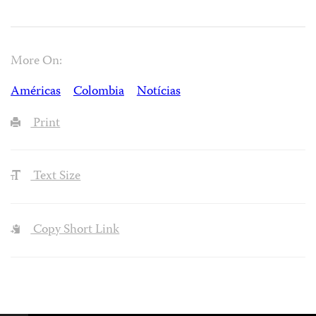
More On:
Américas
Colombia
Notícias
Print
Text Size
Copy Short Link