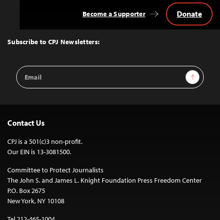
Donate
Become a Supporter
Back
to
Top
Subscribe to CPJ Newsletters:
Email
Sign Up
Address
Contact Us
CPJ is a 501(c)3 non-profit.
Our EIN is 13-3081500.
Committee to Protect Journalists
The John S. and James L. Knight Foundation Press Freedom Center
P.O. Box 2675
New York, NY 10108
Tel 212-465-1004