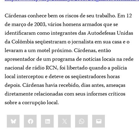
Cárdenas conhece bem os riscos de seu trabalho. Em 12
de março de 2003, vários homens armados que se
identificaram como integrantes das Autodefesas Unidas
da Colômbia seqüestraram o jornalista em sua casa e o
levaram a um motel próximo. Cárdenas, então
apresentador de um programa de notícias locais na rede
nacional de rádio RCN, foi libertado quando a polícia
local interceptou e deteve os seqüestradores horas
depois. Cárdenas havia recebido, dias antes, ameaças
diretamente relacionadas com seus informes críticos
sobre a corrupção local.
Share
Bluesky
Facebook
LinkedIn
X
WhatsApp
Email
this: