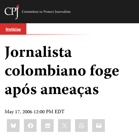
Committee
to
Skip
Protect
Notícias
to
Journalists
content
Jornalista
itch
anguage
colombiano foge
após ameaças
May 17, 2006 12:00 PM EDT
Share
Bluesky
Facebook
LinkedIn
X
WhatsApp
Email
this: