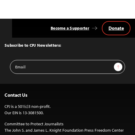
Donate
Become a Supporter
Back
to
Top
Subscribe to CPJ Newsletters:
Email
Sign Up
Address
Contact Us
CPJ is a 501(c)3 non-profit.
Our EIN is 13-3081500.
Committee to Protect Journalists
The John S. and James L. Knight Foundation Press Freedom Center