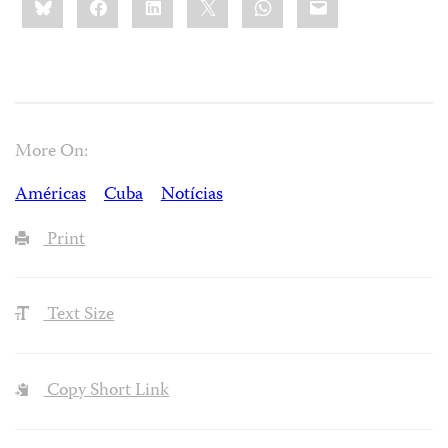
this:
More On:
Américas
Cuba
Notícias
Print
Text Size
Copy Short Link