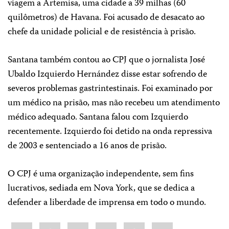
viagem a Artemisa, uma cidade a 39 milhas (60
quilômetros) de Havana. Foi acusado de desacato ao
chefe da unidade policial e de resistência à prisão.
Santana também contou ao CPJ que o jornalista José
Ubaldo Izquierdo Hernández disse estar sofrendo de
severos problemas gastrintestinais. Foi examinado por
um médico na prisão, mas não recebeu um atendimento
médico adequado. Santana falou com Izquierdo
recentemente. Izquierdo foi detido na onda repressiva
de 2003 e sentenciado a 16 anos de prisão.
O CPJ é uma organização independente, sem fins
lucrativos, sediada em Nova York, que se dedica a
defender a liberdade de imprensa em todo o mundo.
Share
Bluesky
Facebook
LinkedIn
X
WhatsApp
Email