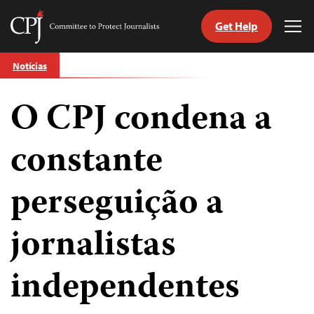
Get Help
Committee
Tog
to
Me
Skip
Protect
Notícias
to
Journalists
content
O CPJ condena a
itch
anguage
constante
perseguição a
jornalistas
independentes