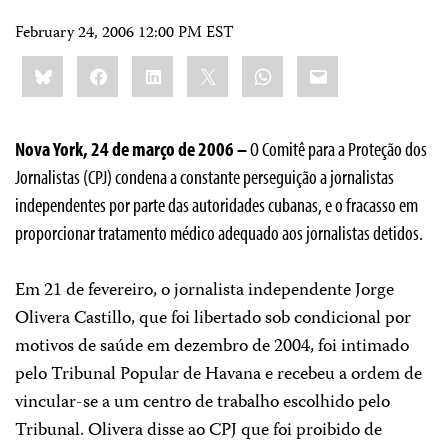
February 24, 2006 12:00 PM EST
Share
Bluesky
Facebook
LinkedIn
X
WhatsApp
Email
this:
Nova York, 24 de março de 2006 –
O Comitê para a Proteção dos
Jornalistas (CPJ) condena a constante perseguição a jornalistas
independentes por parte das autoridades cubanas, e o fracasso em
proporcionar tratamento médico adequado aos jornalistas detidos.
Em 21 de fevereiro, o jornalista independente Jorge
Olivera Castillo, que foi libertado sob condicional por
motivos de saúde em dezembro de 2004, foi intimado
pelo Tribunal Popular de Havana e recebeu a ordem de
vincular-se a um centro de trabalho escolhido pelo
Tribunal. Olivera disse ao CPJ que foi proibido de