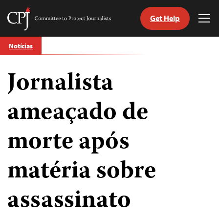
Get Help
Committee
Tog
to
Me
Skip
Protect
Notícias
to
Journalists
content
Jornalista
itch
anguage
ameaçado de
morte após
matéria sobre
assassinato