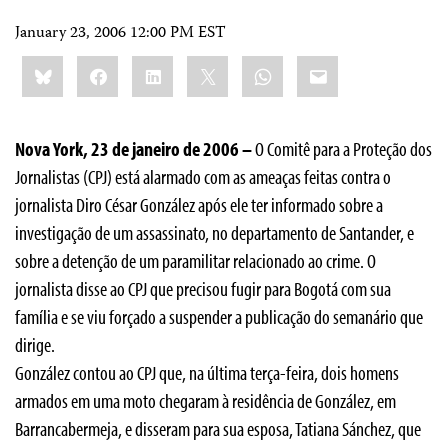
January 23, 2006 12:00 PM EST
Share
Bluesky
Facebook
LinkedIn
X
WhatsApp
Email
this:
Nova York, 23 de janeiro de 2006 –
O Comitê para a Proteção dos
Jornalistas (CPJ) está alarmado com as ameaças feitas contra o
jornalista Diro César González após ele ter informado sobre a
investigação de um assassinato, no departamento de Santander, e
sobre a detenção de um paramilitar relacionado ao crime. O
jornalista disse ao CPJ que precisou fugir para Bogotá com sua
família e se viu forçado a suspender a publicação do semanário que
dirige.
González contou ao CPJ que, na última terça-feira, dois homens
armados em uma moto chegaram à residência de González, em
Barrancabermeja, e disseram para sua esposa, Tatiana Sánchez, que