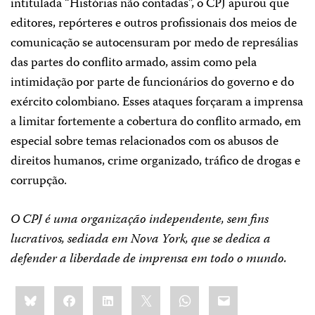
intitulada “Histórias não contadas”, o CPJ apurou que
editores, repórteres e outros profissionais dos meios de
comunicação se autocensuram por medo de represálias
das partes do conflito armado, assim como pela
intimidação por parte de funcionários do governo e do
exército colombiano. Esses ataques forçaram a imprensa
a limitar fortemente a cobertura do conflito armado, em
especial sobre temas relacionados com os abusos de
direitos humanos, crime organizado, tráfico de drogas e
corrupção.
O CPJ é uma organização independente, sem fins
lucrativos, sediada em Nova York, que se dedica a
defender a liberdade de imprensa em todo o mundo.
Share
Bluesky
Facebook
LinkedIn
X
WhatsApp
Email
this: