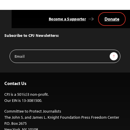
Donate
Become a Supporter
Back
to
Top
Subscribe to CPJ Newsletters:
Email
Sign Up
Address
Contact Us
CPJ is a 501(c)3 non-profit.
Our EIN is 13-3081500.
Committee to Protect Journalists
The John S. and James L. Knight Foundation Press Freedom Center
P.O. Box 2675
New York, NY 10108