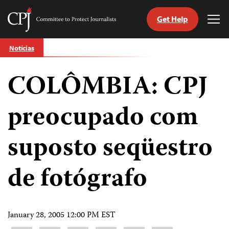
Get Help
Committee
Tog
to
Me
Skip
Protect
Notícias
to
Journalists
content
COLÔMBIA: CPJ
itch
anguage
preocupado com
suposto seqüestro
de fotógrafo
January 28, 2005 12:00 PM EST
Share