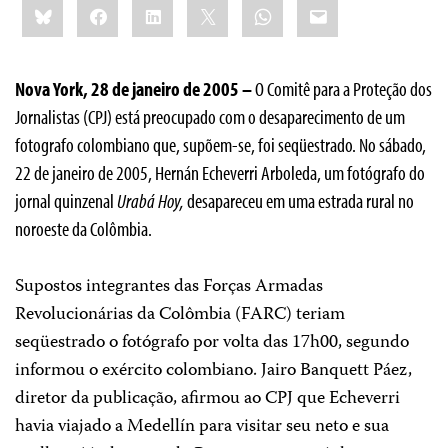
Bluesky
Facebook
LinkedIn
X
WhatsApp
Email
this:
Nova York, 28 de janeiro de 2005 –
O Comitê para a Proteção dos
Jornalistas (CPJ) está preocupado com o desaparecimento de um
fotografo colombiano que, supõem-se, foi seqüestrado. No sábado,
22 de janeiro de 2005, Hernán Echeverri Arboleda, um fotógrafo do
jornal quinzenal
Urabá Hoy,
desapareceu em uma estrada rural no
noroeste da Colômbia.
Supostos integrantes das Forças Armadas
Revolucionárias da Colômbia (FARC) teriam
seqüestrado o fotógrafo por volta das 17h00, segundo
informou o exército colombiano. Jairo Banquett Páez,
diretor da publicação, afirmou ao CPJ que Echeverri
havia viajado a Medellín para visitar seu neto e sua