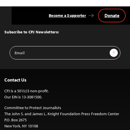
Donate
Become a Supporter
Back
to
Top
Subscribe to CPJ Newsletters:
Email
Sign Up
Address
Contact Us
CPJ is a 501(c)3 non-profit.
Our EIN is 13-3081500.
Committee to Protect Journalists
The John S. and James L. Knight Foundation Press Freedom Center
P.O. Box 2675
New York, NY 10108