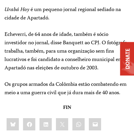
Urabá Hoy
é um pequeno jornal regional sediado na
cidade de Apartadó.
Echeverri, de 64 anos de idade, também é sócio
investidor no jornal, disse Banquett ao CPJ. O fotógrafo
trabalha, também, para uma organização sem fins
DONATE
lucrativos e foi candidato a conselheiro municipal em
Apartadó nas eleições de outubro de 2003.
Os grupos armados da Colômbia estão combatendo em
meio a uma guerra civil que já dura mais de 40 anos.
FIN
Share
Bluesky
Facebook
LinkedIn
X
WhatsApp
Email
this: