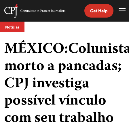
Get Help
Committee
Tog
to
Me
Skip
Protect
Notícias
to
Journalists
content
MÉXICO:Colunist
itch
anguage
morto a pancadas;
CPJ investiga
possível vínculo
com seu trabalho