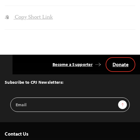
Copy Short Link
Donate
Become a Supporter
Back
to
Top
Subscribe to CPJ Newsletters:
Email
Sign Up
Address
Contact Us