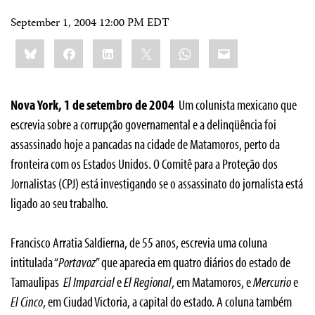
September 1, 2004 12:00 PM EDT
Share
Bluesky
Facebook
LinkedIn
X
WhatsApp
Email
this:
Nova York, 1 de setembro de 2004 ­
Um colunista mexicano que
escrevia sobre a corrupção governamental e a delinqüência foi
assassinado hoje a pancadas na cidade de Matamoros, perto da
fronteira com os Estados Unidos. O Comitê para a Proteção dos
Jornalistas (CPJ) está investigando se o assassinato do jornalista está
ligado ao seu trabalho.
Francisco Arratia Saldierna, de 55 anos, escrevia uma coluna
intitulada “
Portavoz
” que aparecia em quatro diários do estado de
Tamaulipas ­
El Imparcial
e
El Regional
, em Matamoros, e
Mercurio
e
El Cinco
, em Ciudad Victoria, a capital do estado. A coluna também