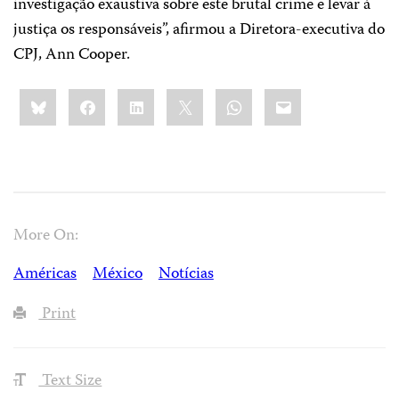
investigação exaustiva sobre este brutal crime e levar à
justiça os responsáveis”, afirmou a Diretora-executiva do
CPJ, Ann Cooper.
Share
Bluesky
Facebook
LinkedIn
X
WhatsApp
Email
this:
More On:
Américas
México
Notícias
Print
Text Size