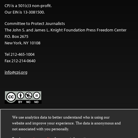
CPJ is a 501(c)3 non-profit.
Our EIN is 13-3081500.
Committee to Protect Journalists
The John S. and James L. Knight Foundation Press Freedom Center
P.O. Box 2675
New York, NY 10108
Tel 212-465-1004
Fax 212-214-0640
info@cpj.org
Except where noted, text on this website is licensed under a
Creative
We use analytics data to better understand who is using our
Commons Attribution-NonCommercial-NoDerivatives 4.0
website and improve your experience. The data is anonymous and
International License
.
not associated with you personally.
Images and other media are not covered by the Creative Commons