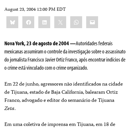
August 23, 2004 12:00 PM EDT
Share
Bluesky
Facebook
LinkedIn
X
WhatsApp
Email
this:
Nova York, 23 de agosto de 2004 —
Autoridades federais
mexicanas assumiram o controle da investigação sobre o assassinato
do jornalista Francisco Javier Ortiz Franco, após encontrar indícios de
o crime está vinculado com o crime organizado.
Em 22 de junho, agressores não identificados na cidade
de Tijuana, estado de Baja California, balearam Ortiz
Franco, advogado e editor do semanário de Tijuana
Zeta
.
Em uma coletiva de imprensa em Tijuana, em 18 de