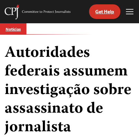
Get Help
Committee
Tog
to
Me
Skip
Protect
Notícias
to
Journalists
content
Autoridades
itch
anguage
federais assumem
investigação sobre
assassinato de
jornalista