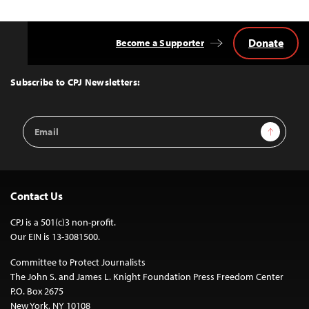
Donate
Become a Supporter
Back
to
Top
Subscribe to CPJ Newsletters:
Email
Sign Up
Address
Contact Us
CPJ is a 501(c)3 non-profit.
Our EIN is 13-3081500.
Committee to Protect Journalists
The John S. and James L. Knight Foundation Press Freedom Center
P.O. Box 2675
New York, NY 10108