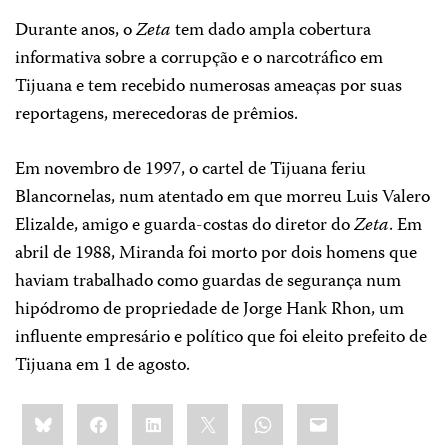
Durante anos, o
Zeta
tem dado ampla cobertura
informativa sobre a corrupção e o narcotráfico em
Tijuana e tem recebido numerosas ameaças por suas
reportagens, merecedoras de prêmios.
Em novembro de 1997, o cartel de Tijuana feriu
Blancornelas, num atentado em que morreu Luis Valero
Elizalde, amigo e guarda-costas do diretor do
Zeta
. Em
abril de 1988, Miranda foi morto por dois homens que
haviam trabalhado como guardas de segurança num
hipódromo de propriedade de Jorge Hank Rhon, um
influente empresário e político que foi eleito prefeito de
Tijuana em 1 de agosto.
Share
Bluesky
Facebook
LinkedIn
X
WhatsApp
Email
this: