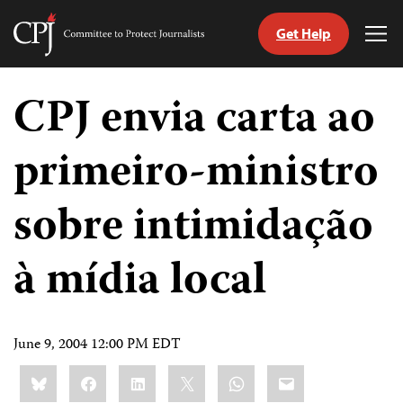
Get Help
Committee
Tog
to
Me
Skip
Protect
to
CPJ envia carta ao
Journalists
content
primeiro-ministro
itch
anguage
sobre intimidação
à mídia local
June 9, 2004 12:00 PM EDT
Share
Bluesky
Facebook
LinkedIn
X
WhatsApp
Email
this: