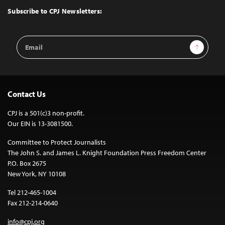
Top
Subscribe to CPJ Newsletters:
Email
Sign Up
Address
Contact Us
CPJ is a 501(c)3 non-profit.
Our EIN is 13-3081500.
Committee to Protect Journalists
The John S. and James L. Knight Foundation Press Freedom Center
P.O. Box 2675
New York, NY 10108
Tel 212-465-1004
Fax 212-214-0640
info@cpj.org