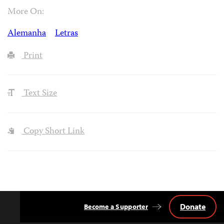
More On:
Alemanha
Letras
Print
Text Size
Copy Short Link
Donate
Become a Supporter
Back
to