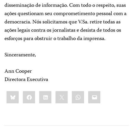
disseminação de informação. Com todo o respeito, suas
ações questionam seu comprometimento pessoal com a
democracia. Nós solicitamos que V.Sa. retire todas as
ações legais contra os jornalistas e desista de todos os
esforços para obstruir o trabalho da imprensa.
Sinceramente,
Ann Cooper
Directora Executiva
Share
Bluesky
Facebook
LinkedIn
X
WhatsApp
Email
this: