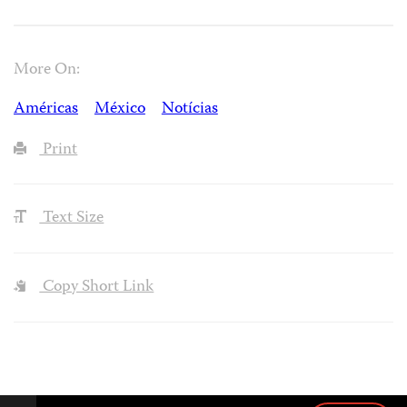
More On:
Américas
México
Notícias
Print
Text Size
Copy Short Link