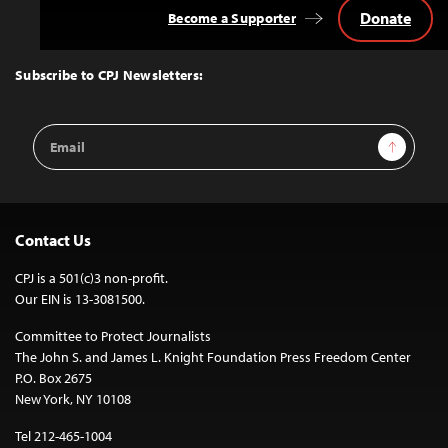
Donate
Become a Supporter
Back
to
Top
Subscribe to CPJ Newsletters:
Email
Sign Up
Address
Contact Us
CPJ is a 501(c)3 non-profit.
Our EIN is 13-3081500.
Committee to Protect Journalists
The John S. and James L. Knight Foundation Press Freedom Center
P.O. Box 2675
New York, NY 10108
Tel 212-465-1004