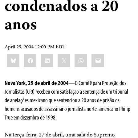
condenados a 20
anos
April 29, 2004 12:00 PM EDT
Share
Bluesky
Facebook
LinkedIn
X
WhatsApp
Email
this:
Nova York, 29 de abril de 2004
—O Comitê para Proteção dos
Jornalistas (CPJ) recebeu com satisfação a sentença de um tribunal
de apelações mexicano que sentenciou a 20 anos de prisão os
homens acusados de assassinar o jornalista norte-americano Philip
True em dezembro de 1998.
Na terça-feira, 27 de abril, uma sala do Supremo