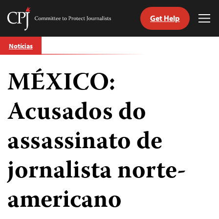
Get Help
Committee
Tog
to
Me
Skip
Protect
Notícias
to
Journalists
content
MÉXICO:
itch
anguage
Acusados do
assassinato de
jornalista norte-
americano