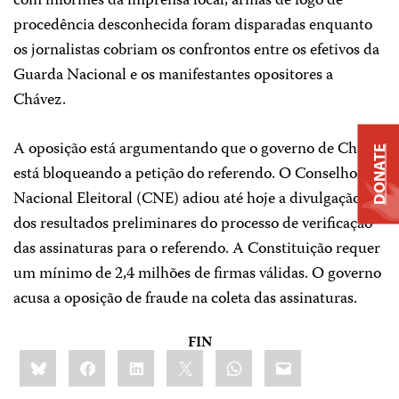
com informes da imprensa local, armas de fogo de
procedência desconhecida foram disparadas enquanto
os jornalistas cobriam os confrontos entre os efetivos da
Guarda Nacional e os manifestantes opositores a
Chávez.
A oposição está argumentando que o governo de Chávez
DONATE
está bloqueando a petição do referendo. O Conselho
Nacional Eleitoral (CNE) adiou até hoje a divulgação
dos resultados preliminares do processo de verificação
das assinaturas para o referendo. A Constituição requer
um mínimo de 2,4 milhões de firmas válidas. O governo
acusa a oposição de fraude na coleta das assinaturas.
FIN
Share
Bluesky
Facebook
LinkedIn
X
WhatsApp
Email
this: