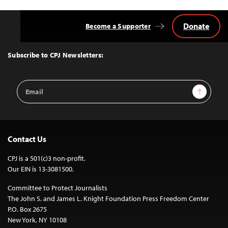
Donate
Become a Supporter
Back
to
Top
Subscribe to CPJ Newsletters:
Email
Sign Up
Address
Contact Us
CPJ is a 501(c)3 non-profit.
Our EIN is 13-3081500.
Committee to Protect Journalists
The John S. and James L. Knight Foundation Press Freedom Center
P.O. Box 2675
New York, NY 10108