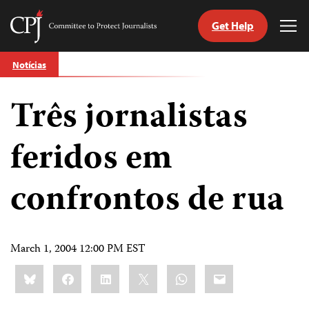
Get Help
Committee
Tog
to
Me
Skip
Protect
Notícias
to
Journalists
content
Três jornalistas
itch
anguage
feridos em
confrontos de rua
March 1, 2004 12:00 PM EST
Share
Bluesky
Facebook
LinkedIn
X
WhatsApp
Email
this: